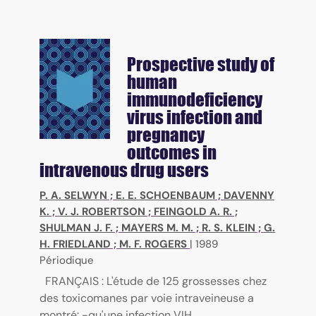
Prospective study of
human
immunodeficiency
virus infection and
pregnancy
outcomes in
intravenous drug users
P. A. SELWYN
;
E. E. SCHOENBAUM
;
DAVENNY
K.
;
V. J. ROBERTSON
;
FEINGOLD A. R.
;
SHULMAN J. F.
;
MAYERS M. M.
;
R. S. KLEIN
;
G.
H. FRIEDLAND
;
M. F. ROGERS
|
1989
Périodique
FRANÇAIS : L'étude de 125 grossesses chez
des toxicomanes par voie intraveineuse a
montré: -qu'une infection VIH