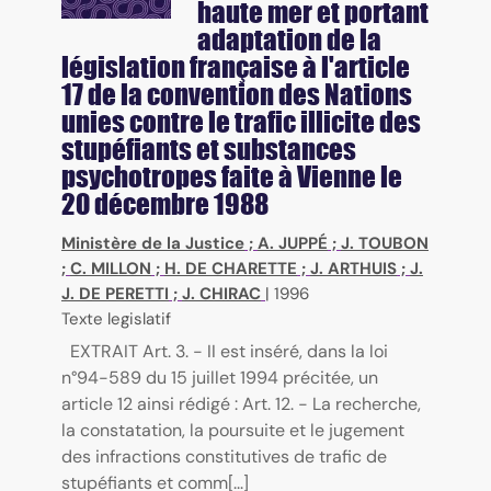
haute mer et portant
adaptation de la
législation française à l'article
17 de la convention des Nations
unies contre le trafic illicite des
stupéfiants et substances
psychotropes faite à Vienne le
20 décembre 1988
Ministère de la Justice
;
A. JUPPÉ
;
J. TOUBON
;
C. MILLON
;
H. DE CHARETTE
;
J. ARTHUIS
;
J.
J. DE PERETTI
;
J. CHIRAC
|
1996
Texte legislatif
EXTRAIT Art. 3. - II est inséré, dans la loi
n°94-589 du 15 juillet 1994 précitée, un
article 12 ainsi rédigé : Art. 12. - La recherche,
la constatation, la poursuite et le jugement
des infractions constitutives de trafic de
stupéfiants et comm[...]