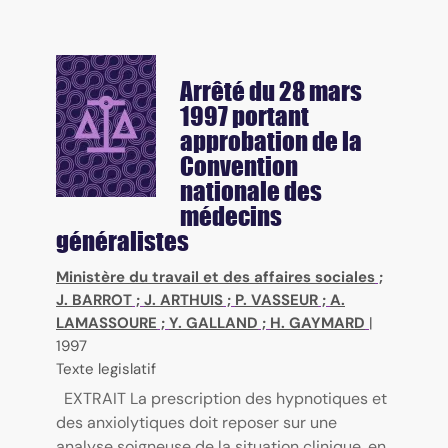
Arrêté du 28 mars
1997 portant
approbation de la
Convention
nationale des
médecins
généralistes
Ministère du travail et des affaires sociales
;
J. BARROT
;
J. ARTHUIS
;
P. VASSEUR
;
A.
LAMASSOURE
;
Y. GALLAND
;
H. GAYMARD
|
1997
Texte legislatif
EXTRAIT La prescription des hypnotiques et
des anxiolytiques doit reposer sur une
analyse soigneuse de la situation clinique, en