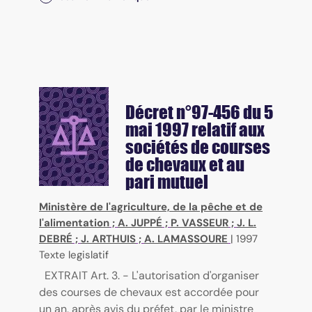
Décret n°97-456 du 5
mai 1997 relatif aux
sociétés de courses
de chevaux et au
pari mutuel
Ministère de l'agriculture, de la pêche et de
l'alimentation
;
A. JUPPÉ
;
P. VASSEUR
;
J. L.
DEBRÉ
;
J. ARTHUIS
;
A. LAMASSOURE
|
1997
Texte legislatif
EXTRAIT Art. 3. - L'autorisation d'organiser
des courses de chevaux est accordée pour
un an, après avis du préfet, par le ministre