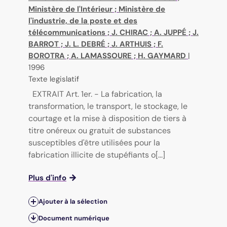
Ministère de l'Intérieur
;
Ministère de
l'industrie, de la poste et des
télécommunications
;
J. CHIRAC
;
A. JUPPÉ
;
J.
BARROT
;
J. L. DEBRÉ
;
J. ARTHUIS
;
F.
BOROTRA
;
A. LAMASSOURE
;
H. GAYMARD
|
1996
Texte legislatif
EXTRAIT Art. 1er. - La fabrication, la
transformation, le transport, le stockage, le
courtage et la mise à disposition de tiers à
titre onéreux ou gratuit de substances
susceptibles d'être utilisées pour la
fabrication illicite de stupéfiants o[...]
Plus d'info
Ajouter à la sélection
Document numérique