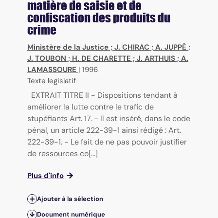
matière de saisie et de
confiscation des produits du
crime
Ministère de la Justice
;
J. CHIRAC
;
A. JUPPÉ
;
J. TOUBON
;
H. DE CHARETTE
;
J. ARTHUIS
;
A.
LAMASSOURE
|
1996
Texte legislatif
EXTRAIT TITRE II - Dispositions tendant à
améliorer la lutte contre le trafic de
stupéfiants Art. 17. - Il est inséré, dans le code
pénal, un article 222-39-1 ainsi rédigé : Art.
222-39-1. - Le fait de ne pas pouvoir justifier
de ressources co[...]
Plus d'info
Ajouter à la sélection
Document numérique