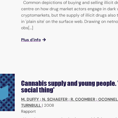
Common depictions of buying and selling illicit d
centre on how drug market actors engage in dark
cryptomarkets, but the supply of illicit drugs also
in 'plain site' on the surface web. Drawing on netn
obs[...]
Plus d'info
Cannabis supply and young people. '
social thing'
M. DUFFY
;
N. SCHAEFER
;
R. COOMBER
;
OCONNELL
TURNBULL
|
2008
Rapport