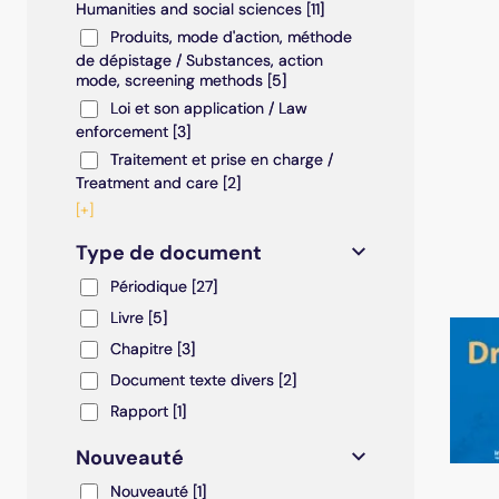
Humanities and social sciences
[11]
Produits, mode d'action, méthode de dépistage / S
Produits, mode d'action, méthode
de dépistage / Substances, action
mode, screening methods
[5]
Loi et son application / Law enforcement
Loi et son application / Law
enforcement
[3]
Traitement et prise en charge / Treatment and care
Traitement et prise en charge /
Treatment and care
[2]
[+]
Type de document
Périodique
Périodique
[27]
Livre
Livre
[5]
Chapitre
Chapitre
[3]
Document texte divers
Document texte divers
[2]
Rapport
Rapport
[1]
Nouveauté
Nouveauté
Nouveauté
[1]