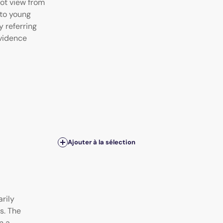
ot view from
 to young
y referring
evidence
Ajouter à la sélection
rily
s. The
n a