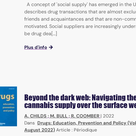
A concept of 'social supply' has emerged in the U
ubstances, action mode, screening methods
describes drug transactions that are almost exclu
friends and acquaintances and that are non-comm
motivated. Social suppliers are increasingly under
be drug dea[...]
Plus d'info
Beyond the dark web: Navigating the
cannabis supply over the surface w
A. CHILDS
;
M. BULL
;
R. COOMBER
|
2022
Dans
Drugs: Education, Prevention and Policy (Vol
August 2022)
Article : Périodique