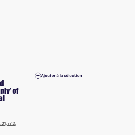
Ajouter à la sélection
nd
ply' of
al
21, n°2,