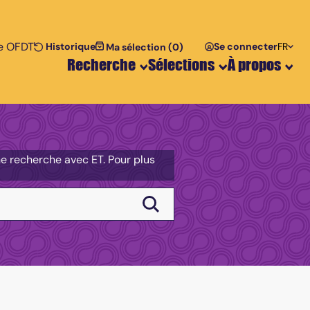
te OFDT
te
er le texte
r le texte
Historique
Se connecter
FR
Recherche
Sélections
À propos
une recherche avec ET. Pour plus