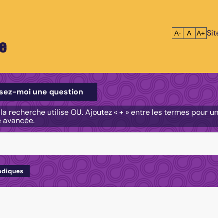
Si
Réduire le tex
Réinitialis
Agrandi
A-
A
A+
e
e
sez-moi une question
, la recherche utilise OU. Ajoutez « + » entre les termes pour 
e avancée.
odiques