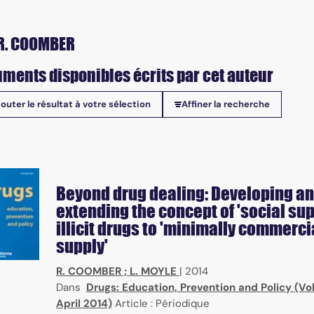
R. COOMBER
ments disponibles écrits par cet auteur
jouter le résultat à votre sélection
Affiner la recherche
onibles
Beyond drug dealing: Developing a
extending the concept of 'social sup
illicit drugs to 'minimally commerci
supply'
R. COOMBER
;
L. MOYLE
|
2014
Dans
Drugs: Education, Prevention and Policy (Vol.
April 2014)
Article : Périodique
ial sciences