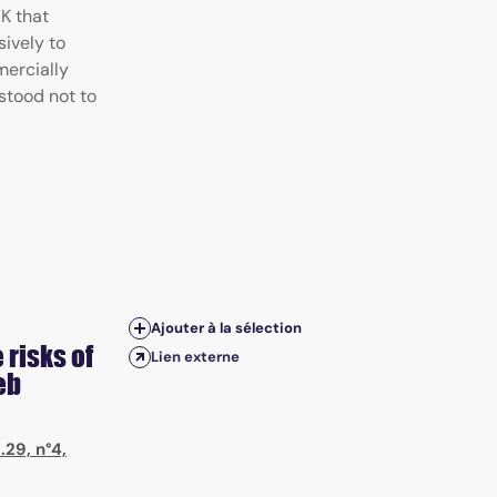
K that
sively to
ercially
stood not to
Ajouter à la sélection
 risks of
Lien externe
eb
.29, n°4,