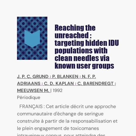
Reaching the
unreached :
targeting hidden IDU
populations with
clean needles via
known user groups
J. P. C. GRUND
;
P. BLANKEN
;
N. F. P.
ADRIAANS
;
C. D. KAPLAN
;
C. BARENDREGT
;
MEEUWSEN M.
|
1992
Périodique
FRANÇAIS : Cet article décrit une approche
communautaire d'échange de seringue
construite à partir de la responsabilisation et
le plein engagement de toxicomanes
intraveineux connus, pour atteindre des