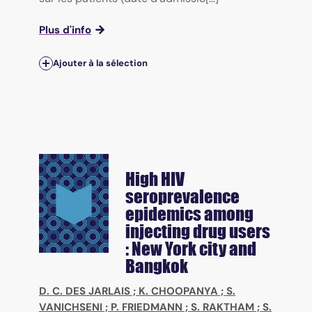
Plus d'info
Ajouter à la sélection
High HIV
seroprevalence
epidemics among
injecting drug users
: New York city and
Bangkok
D. C. DES JARLAIS
;
K. CHOOPANYA
;
S.
VANICHSENI
;
P. FRIEDMANN
;
S. RAKTHAM
;
S.