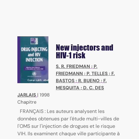
New injectors and
HIV-1 risk
S. R. FRIEDMAN
;
P.
FRIEDMANN
;
P. TELLES
;
F.
BASTOS
;
R. BUENO
;
F.
MESQUITA
;
D. C. DES
JARLAIS
|
1998
Chapitre
FRANÇAIS : Les auteurs analysent les
données obtenues par l'étude multi-villes de
l'OMS sur l'injection de drogues et le risque
VIH. Ils examinent chaque ville participante à