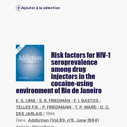
Ajouter à la sélection
Risk factors for HIV-1
seroprevalence
among drug
injectors in the
cocaine-using
environment of Rio de Janeiro
E. S. LIMA
;
S. R. FRIEDMAN
;
F. I. BASTOS
;
TELLES P.R.
;
P. FRIEDMANN
;
T. P. WARD
;
D. C.
DES JARLAIS
|
1994
Dans
Addiction (Vol.89, n°6, June 1994)
Article : Périodique