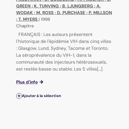
GREEN
;
K. TUNVING
;
B. LJUNGBERG
;
A.
WODAK
;
M. ROSS
;
D. PURCHASE
;
P. MILLSON
;
T. MYERS
|
1998
Chapitre
FRANÇAIS : Les auteurs présentent
l'historique de l'épidémie VIH dans cinq villes
: Glasgow, Lund, Sydney, Tacoma et Toronto.
La séroprévalence du VIH-1, dans la
communauté des injecteurs hétérosexuels,
est restée basse ou stable. Les 5 villes[...]
Plus d'info
Ajouter à la sélection