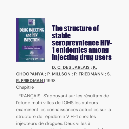
The structure of
stable
seroprevalence HIV-
1 epidemics among
injecting drug users
D. C. DES JARLAIS
;
K.
CHOOPANYA
;
P. MILLSON
;
P. FRIEDMANN
;
S.
R. FRIEDMAN
|
1998
Chapitre
FRANÇAIS : S'appuyant sur les résultats de
l'étude multi villes de l'OMS les auteurs
examinent les connaissances actuelles sur la
structure de l'épidémie VIH-1 chez les
injecteurs de drogues. Deux villes à