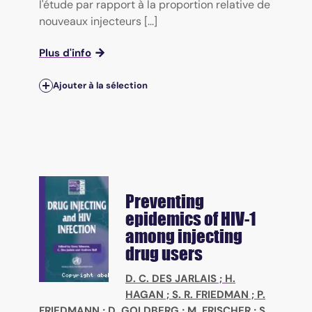
l'étude par rapport à la proportion relative de
nouveaux injecteurs [...]
Plus d'info
Ajouter à la sélection
Preventing
epidemics of HIV-1
among injecting
drug users
D. C. DES JARLAIS
;
H.
HAGAN
;
S. R. FRIEDMAN
;
P.
FRIEDMANN
;
D. GOLDBERG
;
M. FRISCHER
;
S.