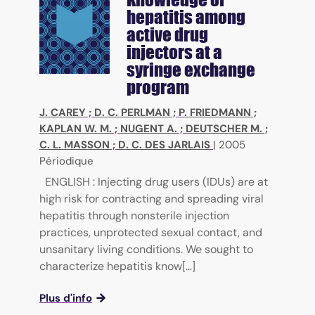
hepatitis among
active drug
injectors at a
syringe exchange
program
J. CAREY
;
D. C. PERLMAN
;
P. FRIEDMANN
;
KAPLAN W. M.
;
NUGENT A.
;
DEUTSCHER M.
;
C. L. MASSON
;
D. C. DES JARLAIS
|
2005
Périodique
ENGLISH : Injecting drug users (IDUs) are at
high risk for contracting and spreading viral
hepatitis through nonsterile injection
practices, unprotected sexual contact, and
unsanitary living conditions. We sought to
characterize hepatitis know[...]
Plus d'info