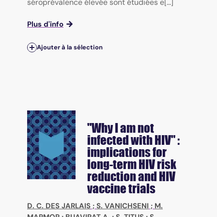
séroprévalence élevée sont étudiées e[...]
Plus d'info
Ajouter à la sélection
"Why I am not
infected with HIV" :
implications for
long-term HIV risk
reduction and HIV
vaccine trials
D. C. DES JARLAIS
;
S. VANICHSENI
;
M.
MARMOR
;
BUAVIRAT A.
;
S. TITUS
;
S.