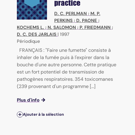
practice
D. C. PERLMAN
;
M. P.
PERKINS
;
D. PAONE
;
KOCHEMS L.
;
N. SALOMON
;
P. FRIEDMANN
;
D. C. DES JARLAIS
|
1997
Périodique
FRANÇAIS : "Faire une fumette" consiste à
inhaler de la fumée puis à l'expirer dans la
bouche d'une autre personne. Cette pratique
est un fort potentiel de transmission de
pathogènes respiratoires. 354 toxicomanes
(239 provenant d'un programme [...]
Plus d'info
Ajouter à la sélection