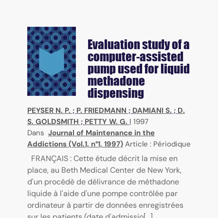
Evaluation study of a
computer-assisted
pump used for liquid
methadone
dispensing
PEYSER N. P.
;
P. FRIEDMANN
;
DAMIANI S.
;
D.
S. GOLDSMITH
;
PETTY W. G.
|
1997
Dans
Journal of Maintenance in the
Addictions (Vol.1, n°1, 1997)
Article : Périodique
FRANÇAIS : Cette étude décrit la mise en
place, au Beth Medical Center de New York,
d'un procédè de délivrance de méthadone
liquide à l'aide d'une pompe contrôlée par
ordinateur à partir de données enregistrées
sur les patients (date d'admissio[...]