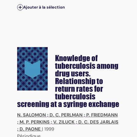
Ajouter à la sélection
Knowledge of
tuberculosis among
drug users.
Relationship to
return rates for
tuberculosis
screening at a syringe exchange
N. SALOMON
;
D. C. PERLMAN
;
P. FRIEDMANN
;
M. P. PERKINS
;
V. ZILUCK
;
D. C. DES JARLAIS
;
D. PAONE
|
1999
Périodique