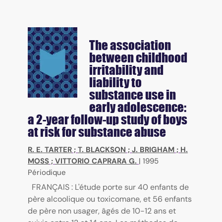
The association
between childhood
irritability and
liability to
substance use in
early adolescence:
a 2-year follow-up study of boys
at risk for substance abuse
R. E. TARTER
;
T. BLACKSON
;
J. BRIGHAM
;
H.
MOSS
;
VITTORIO CAPRARA G.
|
1995
Périodique
FRANÇAIS : L'étude porte sur 40 enfants de
père alcoolique ou toxicomane, et 56 enfants
de père non usager, âgés de 10-12 ans et