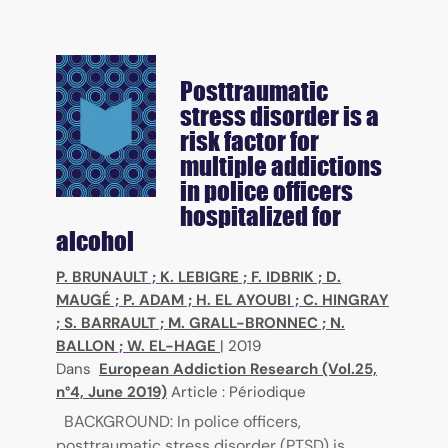
Posttraumatic
stress disorder is a
risk factor for
multiple addictions
in police officers
hospitalized for
alcohol
P. BRUNAULT
;
K. LEBIGRE
;
F. IDBRIK
;
D.
MAUGÉ
;
P. ADAM
;
H. EL AYOUBI
;
C. HINGRAY
;
S. BARRAULT
;
M. GRALL-BRONNEC
;
N.
BALLON
;
W. EL-HAGE
|
2019
Dans
European Addiction Research (Vol.25,
n°4, June 2019)
Article : Périodique
BACKGROUND: In police officers,
posttraumatic stress disorder (PTSD) is