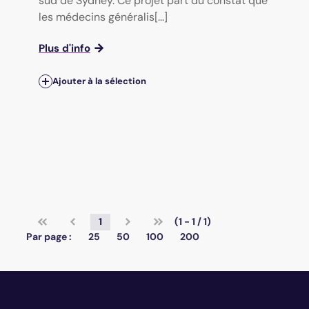
sud de Sydney. Ce projet part du constat que
les médecins généralis[...]
Plus d'info
Ajouter à la sélection
1
(1 - 1 / 1)
Par page :
25
50
100
200