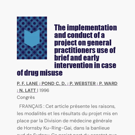
The implementation
and conduct of a
project on general
practitioners use of
brief and early
intervention in case
of drug misuse
P. F. LANE
;
POND C. D.
;
P. WEBSTER
;
P. WARD
;
N. LATT
|
1996
Congrès
FRANÇAIS : Cet article présente les raisons,
les modalités et les résultats du projet mis en
place par la Division de médecine générale
de Hornsby Ku-Ring-Gai, dans la banlieue