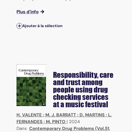
Plus d'info
Ajouter à la sélection
Responsibility, care
and trust among
people using drug
checking services
at a music festival
H. VALENTE
;
M. J. BARRATT
;
D. MARTINS
;
L.
FERNANDES
;
M. PINTO
|
2024
Dans
Contemporary Drug Problems (Vol.51,