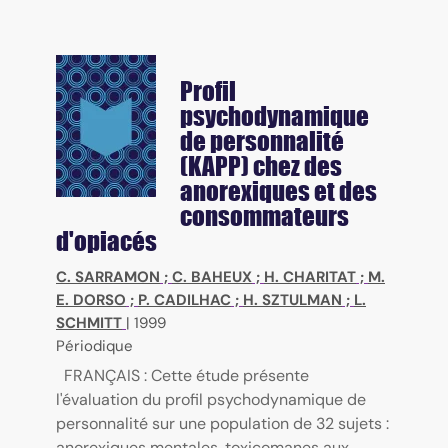
Profil
psychodynamique
de personnalité
(KAPP) chez des
anorexiques et des
consommateurs
d'opiacés
C. SARRAMON
;
C. BAHEUX
;
H. CHARITAT
;
M.
E. DORSO
;
P. CADILHAC
;
H. SZTULMAN
;
L.
SCHMITT
|
1999
Périodique
FRANÇAIS : Cette étude présente
l'évaluation du profil psychodynamique de
personnalité sur une population de 32 sujets :
anorexiques mentales, toxicomanes aux