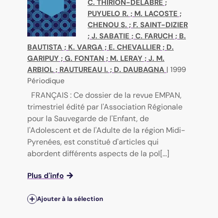
C. THIRION-DELABRE
;
PUYUELO R.
;
M. LACOSTE
;
CHENOU S.
;
F. SAINT-DIZIER
;
J. SABATIE
;
C. FARUCH
;
B.
BAUTISTA
;
K. VARGA
;
E. CHEVALLIER
;
D.
GARIPUY
;
G. FONTAN
;
M. LERAY
;
J. M.
ARBIOL
;
RAUTUREAU I.
;
D. DAUBAGNA
|
1999
Périodique
FRANÇAIS : Ce dossier de la revue EMPAN,
trimestriel édité par l'Association Régionale
pour la Sauvegarde de l'Enfant, de
l'Adolescent et de l'Adulte de la région Midi-
Pyrenées, est constitué d'articles qui
abordent différents aspects de la pol[...]
Plus d'info
Ajouter à la sélection