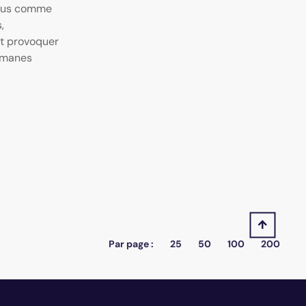
nnus comme
,
nt provoquer
comanes
Par page :
25
50
100
200