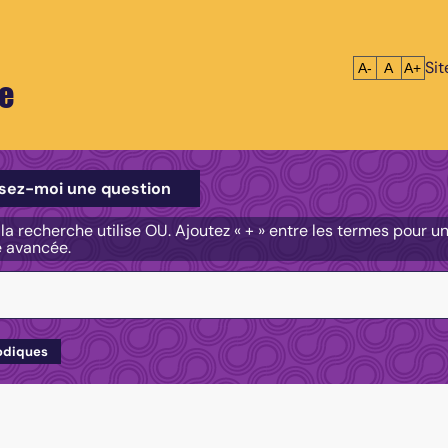
Si
Réduire le tex
Réinitialis
Agrandi
A-
A
A+
e
e
sez-moi une question
, la recherche utilise OU. Ajoutez « + » entre les termes pour 
e avancée.
odiques