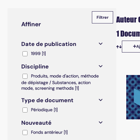
Auteur 
Affiner
1 Docum
Date de publication
A
Tris disp
1999
1999
[1]
Discipline
Produits, mode d'action, méthode de dépistage / S
Produits, mode d'action, méthode
de dépistage / Substances, action
mode, screening methods
[1]
Type de document
Périodique
Périodique
[1]
Nouveauté
Fonds antérieur
Fonds antérieur
[1]