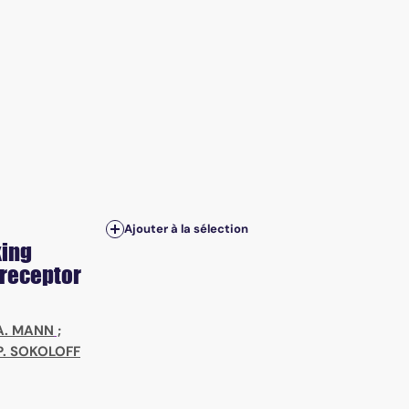
Ajouter à la sélection
king
 receptor
A. MANN
;
P. SOKOLOFF