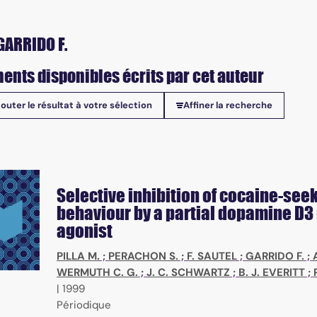
GARRIDO F.
ents disponibles écrits par cet auteur
jouter le résultat à votre sélection
Affiner la recherche
onibles
ubstances, action mode, screening methods
Selective inhibition of cocaine-see
behaviour by a partial dopamine D3
agonist
PILLA M.
;
PERACHON S.
;
F. SAUTEL
;
GARRIDO F.
;
WERMUTH C. G.
;
J. C. SCHWARTZ
;
B. J. EVERITT
;
|
1999
Périodique