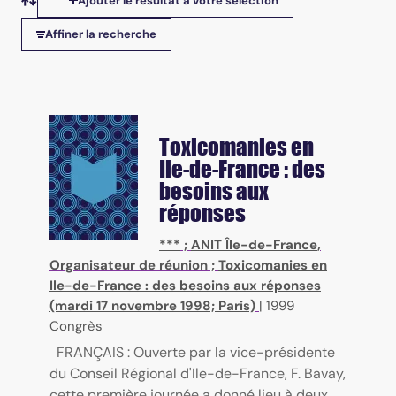
Ajouter le résultat à votre sélection
Tris disponibles
Affiner la recherche
Toxicomanies en
Ile-de-France : des
besoins aux
réponses
***
;
ANIT Île-de-France
,
Organisateur de réunion ;
Toxicomanies en
Ile-de-France : des besoins aux réponses
(mardi 17 novembre 1998; Paris)
|
1999
Congrès
FRANÇAIS : Ouverte par la vice-présidente
du Conseil Régional d'Ile-de-France, F. Bavay,
cette première journée a donné lieu à deux