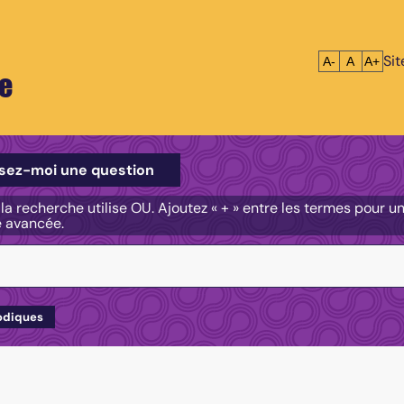
Si
Réduire le tex
Réinitialis
Agrandi
A-
A
A+
e
e
sez-moi une question
, la recherche utilise OU. Ajoutez « + » entre les termes pour 
e avancée.
odiques