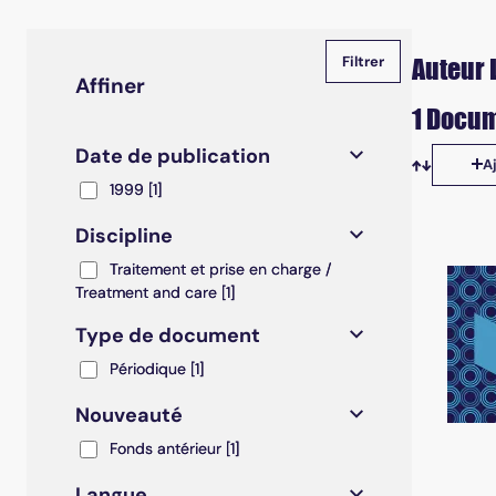
Auteur L
Affiner
1 Docum
Date de publication
A
Tris disp
1999
1999
[1]
Discipline
Traitement et prise en charge / Treatment and care
Traitement et prise en charge /
Treatment and care
[1]
Type de document
Périodique
Périodique
[1]
Nouveauté
Fonds antérieur
Fonds antérieur
[1]
Langue