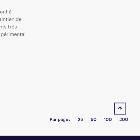
ant à
aintien de
nts très
xpérimental
Par page :
25
50
100
200