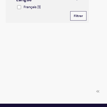
Français
Français
[1]