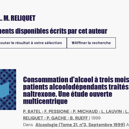
. M. RELIQUET
ents disponibles écrits par cet auteur
jouter le résultat à votre sélection
Affiner la recherche
onibles
Consommation d'alcool à trois mois
patients alcoolodépendants traités 
naltrexone. Une étude ouverte
multicentrique
P. BATEL
;
F. PESSIONE
;
P. MICHAUD
;
L. LAUVIN
;
L
RELIQUET
;
P. GACHE
;
B. RUEFF
|
1999
Dans
Alcoologie (Tome 21, n°3, Septembre 1999)
A