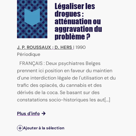
Légaliser les
drogues :
atténuation ou
aggravation du
problème ?
J. P. ROUSSAUX
;
D. HERS
|
1990
Périodique
FRANÇAIS : Deux psychiatres Belges
prennent ici position en faveur du maintien
d'une interdiction légale de l'utilisation et du
trafic des opiacés, du cannabis et des
dérivés de la coca. Se basant sur des
constatations socio-historiques les aut[...]
Plus d'info
Ajouter à la sélection