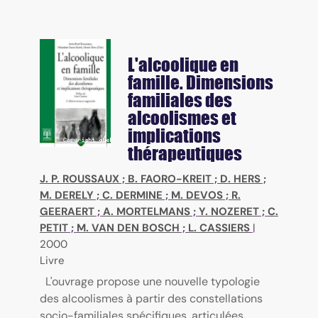
L'alcoolique en
famille. Dimensions
familiales des
alcoolismes et
implications
thérapeutiques
J. P. ROUSSAUX
;
B. FAORO-KREIT
;
D. HERS
;
M. DERELY
;
C. DERMINE
;
M. DEVOS
;
R.
GEERAERT
;
A. MORTELMANS
;
Y. NOZERET
;
C.
PETIT
;
M. VAN DEN BOSCH
;
L. CASSIERS
|
2000
Livre
L'ouvrage propose une nouvelle typologie
des alcoolismes à partir des constellations
socio-familiales spécifiques, articulées