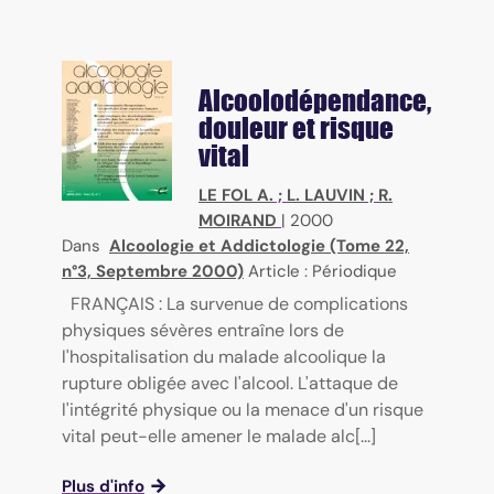
Alcoolodépendance,
douleur et risque
vital
LE FOL A.
;
L. LAUVIN
;
R.
MOIRAND
|
2000
Dans
Alcoologie et Addictologie (Tome 22,
n°3, Septembre 2000)
Article : Périodique
FRANÇAIS : La survenue de complications
physiques sévères entraîne lors de
l'hospitalisation du malade alcoolique la
rupture obligée avec l'alcool. L'attaque de
l'intégrité physique ou la menace d'un risque
vital peut-elle amener le malade alc[...]
Plus d'info