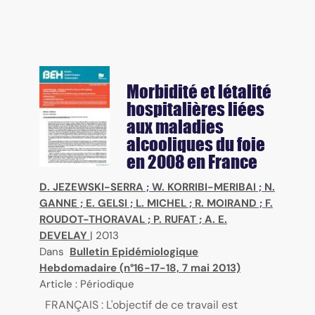
Morbidité et létalité
hospitalières liées
aux maladies
alcooliques du foie
en 2008 en France
D. JEZEWSKI-SERRA
;
W. KORRIBI-MERIBAI
;
N.
GANNE
;
E. GELSI
;
L. MICHEL
;
R. MOIRAND
;
F.
ROUDOT-THORAVAL
;
P. RUFAT
;
A. E.
DEVELAY
|
2013
Dans
Bulletin Epidémiologique
Hebdomadaire (n°16-17-18, 7 mai 2013)
Article : Périodique
FRANÇAIS : L'objectif de ce travail est