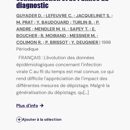
diagnostic
GUYADER D.
;
LEFEUVRE C.
;
JACQUELINET S.
;
M. PRAT
;
Y. BAUDOUARD
;
TURLIN B.
;
P.
ANDRE
;
MENDLER M. H.
;
SAPEY T.
;
E.
BOUCHER
;
R. MOIRAND
;
MESSNER M.
;
COLIMON R.
;
P. BRISSOT
;
Y. DEUGNIER
|
1998
Périodique
FRANÇAIS : L'évolution des données
épidémiologiques concernant l'infection
virale C au fil du temps est mal connue, ce qui
rend difficile l'appréciation de l'impact des
différentes mesures de dépistage. Malgré la
généralisation du dépistage, qu[...]
Plus d'info
Ajouter à la sélection