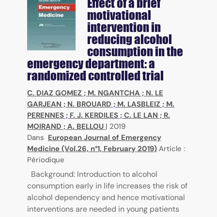
Effect of a brief
motivational
intervention in
reducing alcohol
consumption in the
emergency department: a
randomized controlled trial
C. DIAZ GOMEZ
;
M. NGANTCHA
;
N. LE
GARJEAN
;
N. BROUARD
;
M. LASBLEIZ
;
M.
PERENNES
;
F. J. KERDILES
;
C. LE LAN
;
R.
MOIRAND
;
A. BELLOU
|
2019
Dans
European Journal of Emergency
Medicine (Vol.26, n°1, February 2019)
Article :
Périodique
Background: Introduction to alcohol
consumption early in life increases the risk of
alcohol dependency and hence motivational
interventions are needed in young patients