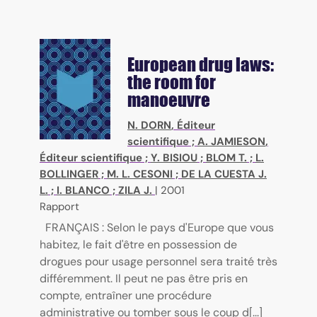
European drug laws:
the room for
manoeuvre
N. DORN
, Éditeur
scientifique ;
A. JAMIESON
,
Éditeur scientifique ;
Y. BISIOU
;
BLOM T.
;
L.
BOLLINGER
;
M. L. CESONI
;
DE LA CUESTA J.
L.
;
I. BLANCO
;
ZILA J.
|
2001
Rapport
FRANÇAIS : Selon le pays d'Europe que vous
habitez, le fait d'être en possession de
drogues pour usage personnel sera traité très
différemment. Il peut ne pas être pris en
compte, entraîner une procédure
administrative ou tomber sous le coup d[...]