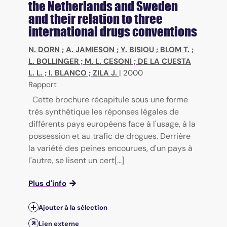
the Netherlands and Sweden
and their relation to three
international drugs conventions
N. DORN
;
A. JAMIESON
;
Y. BISIOU
;
BLOM T.
;
L. BOLLINGER
;
M. L. CESONI
;
DE LA CUESTA
L. L.
;
I. BLANCO
;
ZILA J.
|
2000
Rapport
Cette brochure récapitule sous une forme
très synthétique les réponses légales de
différents pays européens face à l'usage, à la
possession et au trafic de drogues. Derrière
la variété des peines encourues, d'un pays à
l'autre, se lisent un cert[...]
Plus d'info
Ajouter à la sélection
Lien externe