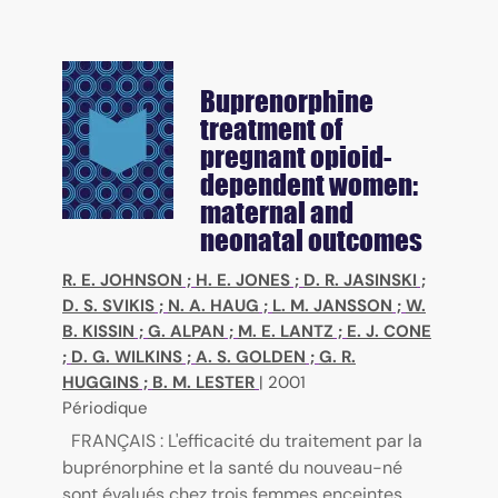
Buprenorphine
treatment of
pregnant opioid-
dependent women:
maternal and
neonatal outcomes
R. E. JOHNSON
;
H. E. JONES
;
D. R. JASINSKI
;
D. S. SVIKIS
;
N. A. HAUG
;
L. M. JANSSON
;
W.
B. KISSIN
;
G. ALPAN
;
M. E. LANTZ
;
E. J. CONE
;
D. G. WILKINS
;
A. S. GOLDEN
;
G. R.
HUGGINS
;
B. M. LESTER
|
2001
Périodique
FRANÇAIS : L'efficacité du traitement par la
buprénorphine et la santé du nouveau-né
sont évalués chez trois femmes enceintes