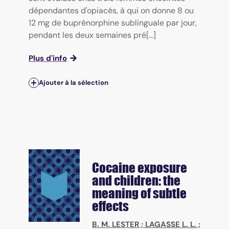
dépendantes d'opiacés, à qui on donne 8 ou
12 mg de buprénorphine sublinguale par jour,
pendant les deux semaines pré[...]
Plus d'info
Ajouter à la sélection
Cocaine exposure
and children: the
meaning of subtle
effects
B. M. LESTER
;
LAGASSE L. L.
;