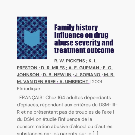
Family history
influence on drug
abuse severity and
treatment outcome
R. W. PICKENS
;
K. L.
PRESTON
;
D. R. MILES
;
A. E. GUPMAN
;
E. O.
JOHNSON
;
D. B. NEWLIN
;
J. SORIANO
;
M. B.
M. VAN DEN BREE
;
A. UMBRICHT
|
2001
Périodique
FRANÇAIS : Chez 164 adultes dépendants
d'opiacés, répondant aux critères du DSM-III-
R et ne présentant pas de troubles de l'axe I
du DSM, on étudie l'influence de la
consommation abusive d'alcool ou d'autres
substances par les parents, sur le [...]