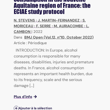
Aquitaine region of France: the
ECIAE study protocol
N. STEVENS
;
J. MARTIN-FERNANDEZ
;
S.
MORICEAU
;
F. SERRE
;
M. AURIACOMBE
;
L.
CAMBON
|
2022
Dans
BMJ Open (Vol.12, n°10, October 2022)
Article : Périodique
INTRODUCTION: In Europe, alcohol
consumption is responsible for many
diseases, disabilities, injuries and premature
deaths. In France, alcohol consumption
represents an important health burden, due
to its frequency, scale and the serious
damage [...]
Plus d'info
Ajouter à la sélection