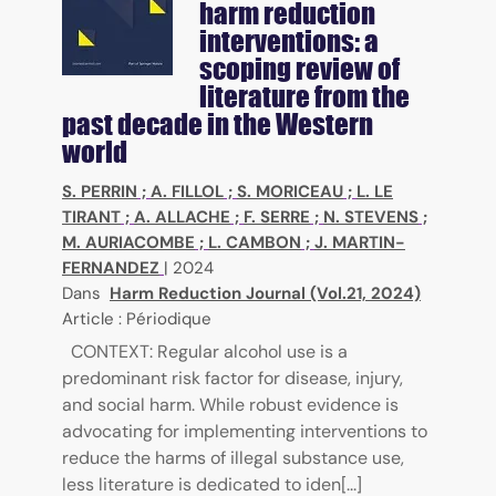
harm reduction
interventions: a
scoping review of
literature from the
past decade in the Western
world
S. PERRIN
;
A. FILLOL
;
S. MORICEAU
;
L. LE
TIRANT
;
A. ALLACHE
;
F. SERRE
;
N. STEVENS
;
M. AURIACOMBE
;
L. CAMBON
;
J. MARTIN-
FERNANDEZ
|
2024
Dans
Harm Reduction Journal (Vol.21, 2024)
Article : Périodique
CONTEXT: Regular alcohol use is a
predominant risk factor for disease, injury,
and social harm. While robust evidence is
advocating for implementing interventions to
reduce the harms of illegal substance use,
less literature is dedicated to iden[...]