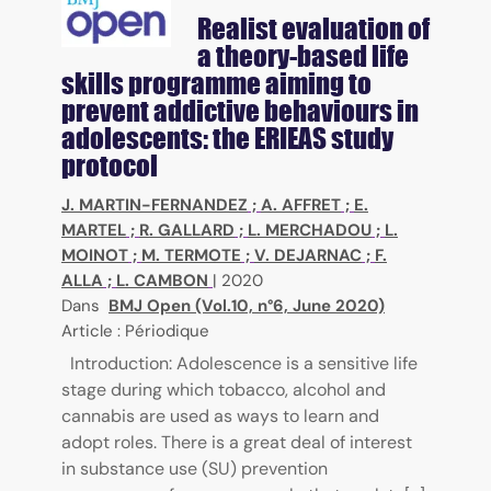
Realist evaluation of
a theory-based life
skills programme aiming to
prevent addictive behaviours in
adolescents: the ERIEAS study
protocol
J. MARTIN-FERNANDEZ
;
A. AFFRET
;
E.
MARTEL
;
R. GALLARD
;
L. MERCHADOU
;
L.
MOINOT
;
M. TERMOTE
;
V. DEJARNAC
;
F.
ALLA
;
L. CAMBON
|
2020
Dans
BMJ Open (Vol.10, n°6, June 2020)
Article : Périodique
Introduction: Adolescence is a sensitive life
stage during which tobacco, alcohol and
cannabis are used as ways to learn and
adopt roles. There is a great deal of interest
in substance use (SU) prevention