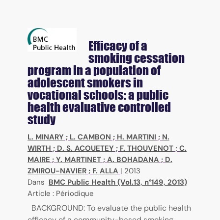
Efficacy of a
smoking cessation
program in a population of
adolescent smokers in
vocational schools: a public
health evaluative controlled
study
L. MINARY
;
L. CAMBON
;
H. MARTINI
;
N.
WIRTH
;
D. S. ACOUETEY
;
F. THOUVENOT
;
C.
MAIRE
;
Y. MARTINET
;
A. BOHADANA
;
D.
ZMIROU-NAVIER
;
F. ALLA
|
2013
Dans
BMC Public Health (Vol.13, n°149, 2013)
Article : Périodique
BACKGROUND: To evaluate the public health
efficacy of a community-based smoking