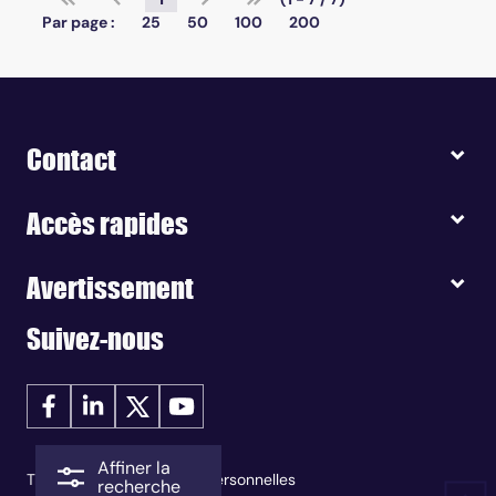
Par page :
25
50
100
200
Contact
Accès rapides
Avertissement
Suivez-nous
Affiner la
Traitement des données personnelles
recherche