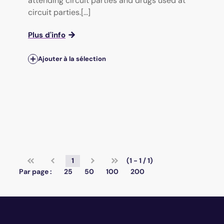
attending circuit parties and drugs used at
circuit parties.[...]
Plus d'info
Ajouter à la sélection
1
(1 - 1 / 1)
Par page :
25
50
100
200