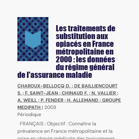
Les traitements de
substitution aux
opiacés en France
métropolitaine en
2000 : les données
du régime général
de l'assurance maladie
CHAROUX-BELLOCQ D.
;
DE BAILLIENCOURT
S.
;
F. SAINT-JEAN
;
CHINAUD F.
;
N. VALLIER
;
A. WEILL
;
P. FENDER
;
H. ALLEMAND
;
GROUPE
MEDIPATH
|
2003
Périodique
FRANÇAIS : Objectif : Connaître la
prévalence en France métropolitaine et la
prise en charge médicale des toxicomanes