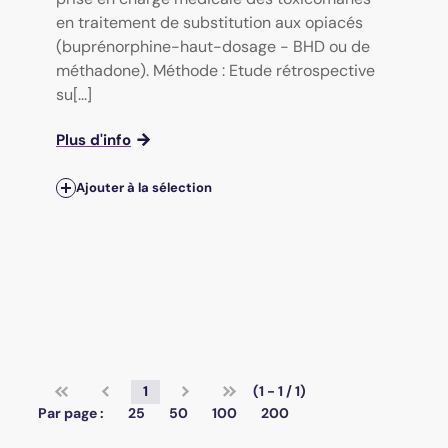
en traitement de substitution aux opiacés
(buprénorphine-haut-dosage - BHD ou de
méthadone). Méthode : Etude rétrospective
su[...]
Plus d'info
Ajouter à la sélection
1
(1 - 1 / 1)
Par page :
25
50
100
200