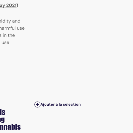
May 2021)
idity and
 harmful use
s in the
l use
Ajouter à la sélection
is
ng
annabis