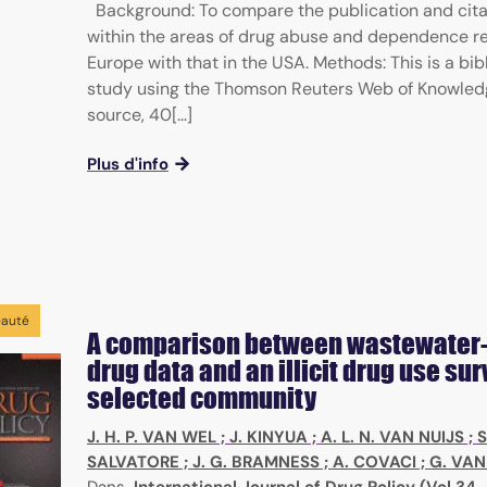
Background: To compare the publication and cita
within the areas of drug abuse and dependence re
Europe with that in the USA. Methods: This is a bib
study using the Thomson Reuters Web of Knowled
source, 40[...]
Plus d'info
auté
A comparison between wastewater
drug data and an illicit drug use sur
selected community
J. H. P. VAN WEL
;
J. KINYUA
;
A. L. N. VAN NUIJS
;
S
SALVATORE
;
J. G. BRAMNESS
;
A. COVACI
;
G. VAN