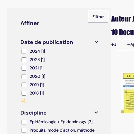
Auteur 
Affiner
10 Docu
Date de publication
A
Tris disp
2024
2024
[1]
2023
2023
[1]
2021
2021
[1]
2020
2020
[1]
2019
2019
[1]
2018
2018
[1]
[+]
Discipline
Epidémiologie / Epidemiology
Epidémiologie / Epidemiology
[3]
Produits, mode d'action, méthode de dépistage / S
Produits, mode d'action, méthode