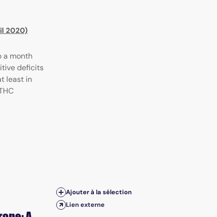
il 2020)
o a month
tive deficits
 least in
 THC
Ajouter à la sélection
Lien externe
rope: A