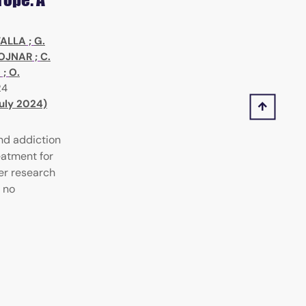
TALLA
;
G.
OJNAR
;
C.
O
;
O.
24
July 2024)
nd addiction
eatment for
er research
 no