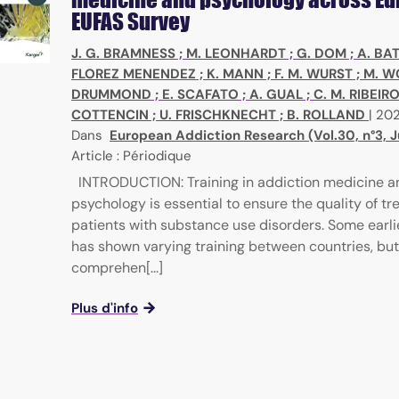
EUFAS Survey
J. G. BRAMNESS
;
M. LEONHARDT
;
G. DOM
;
A. BA
FLOREZ MENENDEZ
;
K. MANN
;
F. M. WURST
;
M. W
DRUMMOND
;
E. SCAFATO
;
A. GUAL
;
C. M. RIBEIR
COTTENCIN
;
U. FRISCHKNECHT
;
B. ROLLAND
|
20
Dans
European Addiction Research (Vol.30, n°3, 
Article : Périodique
INTRODUCTION: Training in addiction medicine a
psychology is essential to ensure the quality of tr
patients with substance use disorders. Some earli
has shown varying training between countries, but
comprehen[...]
Plus d'info