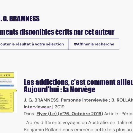
J. G. BRAMNESS
ments disponibles écrits par cet auteur
jouter le résultat à votre sélection
Affiner la recherche
onibles
Les addictions, c'est comment aille
Aujourd'hui : la Norvège
J. G. BRAMNESS
, Personne interviewée ;
B. ROLLA
Intervieweur
|
2019
Dans
Flyer (Le) (n°76, Octobre 2019)
Article : Péri
Après différents voyages en Australie, en Italie et
ubstances, action mode, screening methods
Benjamin Rolland nous emmène cette fois plus au