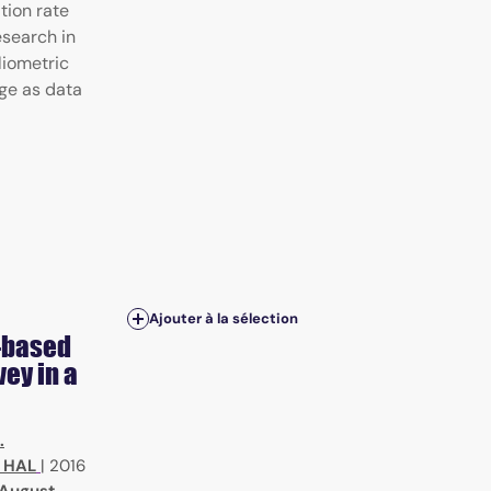
tion rate
search in
liometric
ge as data
Ajouter à la sélection
-based
vey in a
.
 HAL
|
2016