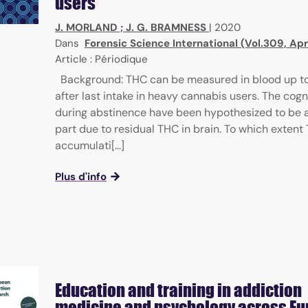
users
J. MORLAND
;
J. G. BRAMNESS
|
2020
Dans
Forensic Science International (Vol.309, Apr
Article : Périodique
Background: THC can be measured in blood up t
after last intake in heavy cannabis users. The cogni
during abstinence have been hypothesized to be at
part due to residual THC in brain. To which extent
accumulati[...]
Plus d'info
Education and training in addiction
medicine and psychology across Eu