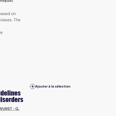
, August
based on
biases. The
by
Ajouter à la sélection
idelines
disorders
 WURST
;
G.