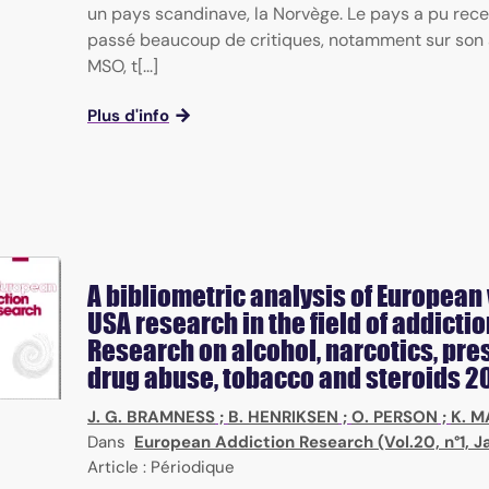
un pays scandinave, la Norvège. Le pays a pu rece
passé beaucoup de critiques, notamment sur son
MSO, t[...]
Plus d'info
A bibliometric analysis of European
USA research in the field of addictio
Research on alcohol, narcotics, pre
drug abuse, tobacco and steroids 2
J. G. BRAMNESS
;
B. HENRIKSEN
;
O. PERSON
;
K. 
Dans
European Addiction Research (Vol.20, n°1, J
Article : Périodique