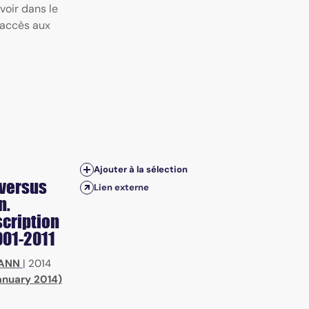
voir dans le
 accès aux
Ajouter à la sélection
 versus
Lien externe
n.
scription
001-2011
MANN
|
2014
anuary 2014)