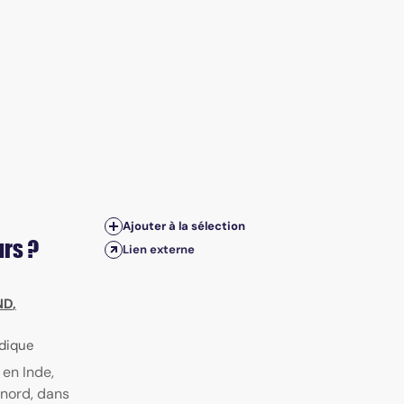
Ajouter à la sélection
urs ?
Lien externe
ND
,
odique
 en Inde,
 nord, dans