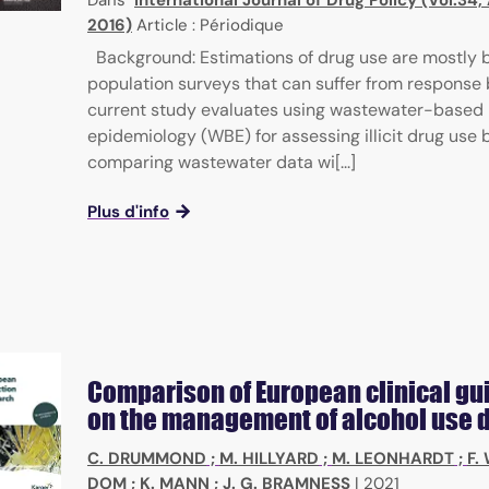
Dans
International Journal of Drug Policy (Vol.34
2016)
Article : Périodique
Background: Estimations of drug use are mostly 
population surveys that can suffer from response 
current study evaluates using wastewater-based
epidemiology (WBE) for assessing illicit drug use 
comparing wastewater data wi[...]
Plus d'info
Comparison of European clinical gu
on the management of alcohol use 
C. DRUMMOND
;
M. HILLYARD
;
M. LEONHARDT
;
F.
DOM
;
K. MANN
;
J. G. BRAMNESS
|
2021