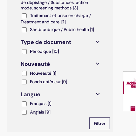
de dépistage / Substances, action
mode, screening methods
[3]
Traitement et prise en charge / Treatment and care
Traitement et prise en charge /
Treatment and care
[2]
Santé publique / Public health
Santé publique / Public health
[1]
Type de document
Périodique
Périodique
[10]
Nouveauté
Nouveauté
Nouveauté
[1]
Fonds antérieur
Fonds antérieur
[9]
Langue
Français
Français
[1]
Anglais
Anglais
[9]