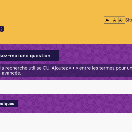
Si
Réduire le tex
Réinitialis
Agrandi
A-
A
A+
e
e
sez-moi une question
, la recherche utilise OU. Ajoutez « + » entre les termes pour 
e avancée.
odiques