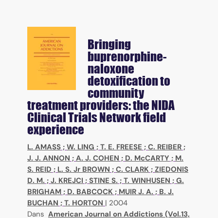
Bringing
buprenorphine-
naloxone
detoxification to
community
treatment providers: the NIDA
Clinical Trials Network field
experience
L. AMASS
;
W. LING
;
T. E. FREESE
;
C. REIBER
;
J. J. ANNON
;
A. J. COHEN
;
D. McCARTY
;
M.
S. REID
;
L. S. Jr BROWN
;
C. CLARK
;
ZIEDONIS
D. M.
;
J. KREJCI
;
STINE S.
;
T. WINHUSEN
;
G.
BRIGHAM
;
D. BABCOCK
;
MUIR J. A.
;
B. J.
BUCHAN
;
T. HORTON
|
2004
Dans
American Journal on Addictions (Vol.13,