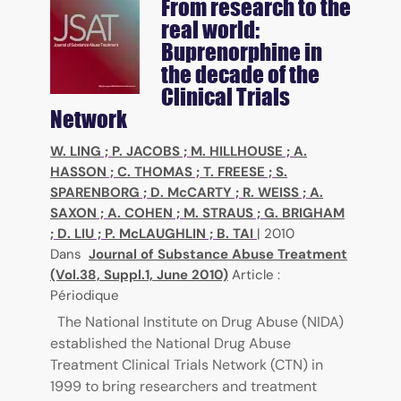
From research to the
real world:
Buprenorphine in
the decade of the
Clinical Trials
Network
W. LING
;
P. JACOBS
;
M. HILLHOUSE
;
A.
HASSON
;
C. THOMAS
;
T. FREESE
;
S.
SPARENBORG
;
D. McCARTY
;
R. WEISS
;
A.
SAXON
;
A. COHEN
;
M. STRAUS
;
G. BRIGHAM
;
D. LIU
;
P. McLAUGHLIN
;
B. TAI
|
2010
Dans
Journal of Substance Abuse Treatment
(Vol.38, Suppl.1, June 2010)
Article :
Périodique
The National Institute on Drug Abuse (NIDA)
established the National Drug Abuse
Treatment Clinical Trials Network (CTN) in
1999 to bring researchers and treatment