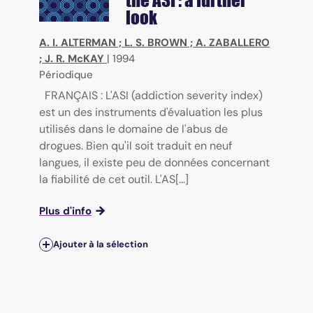
the ASI : a further
look
A. I. ALTERMAN
;
L. S. BROWN
;
A. ZABALLERO
;
J. R. McKAY
|
1994
Périodique
FRANÇAIS : L'ASI (addiction severity index)
est un des instruments d'évaluation les plus
utilisés dans le domaine de l'abus de
drogues. Bien qu'il soit traduit en neuf
langues, il existe peu de données concernant
la fiabilité de cet outil. L'AS[...]
Plus d'info
Ajouter à la sélection