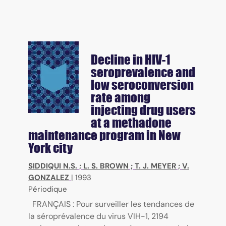
Decline in HIV-1
seroprevalence and
low seroconversion
rate among
injecting drug users
at a methadone
maintenance program in New
York city
SIDDIQUI N.S.
;
L. S. BROWN
;
T. J. MEYER
;
V.
GONZALEZ
|
1993
Périodique
FRANÇAIS : Pour surveiller les tendances de
la séroprévalence du virus VIH-1, 2194