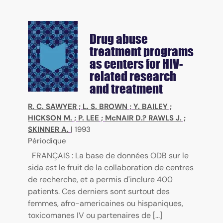
Drug abuse
treatment programs
as centers for HIV-
related research
and treatment
R. C. SAWYER
;
L. S. BROWN
;
Y. BAILEY
;
HICKSON M.
;
P. LEE
;
McNAIR D.? RAWLS J.
;
SKINNER A.
|
1993
Périodique
FRANÇAIS : La base de données ODB sur le
sida est le fruit de la collaboration de centres
de recherche, et a permis d'inclure 400
patients. Ces derniers sont surtout des
femmes, afro-americaines ou hispaniques,
toxicomanes IV ou partenaires de [...]