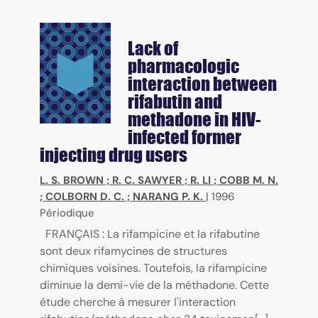
Lack of
pharmacologic
interaction between
rifabutin and
methadone in HIV-
infected former
injecting drug users
L. S. BROWN
;
R. C. SAWYER
;
R. LI
;
COBB M. N.
;
COLBORN D. C.
;
NARANG P. K.
|
1996
Périodique
FRANÇAIS : La rifampicine et la rifabutine
sont deux rifamycines de structures
chimiques voisines. Toutefois, la rifampicine
diminue la demi-vie de la méthadone. Cette
étude cherche à mesurer l'interaction