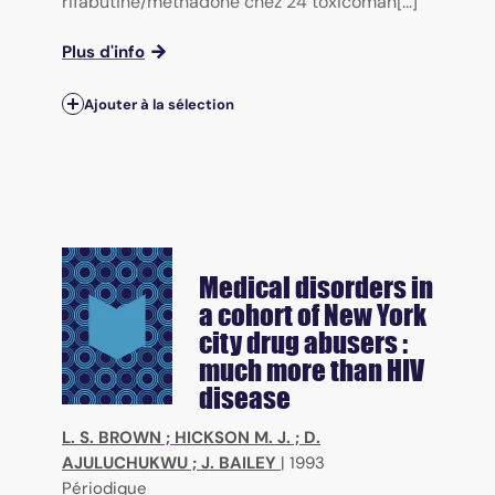
rifabutine/méthadone chez 24 toxicoman[...]
Plus d'info
Ajouter à la sélection
Medical disorders in
a cohort of New York
city drug abusers :
much more than HIV
disease
L. S. BROWN
;
HICKSON M. J.
;
D.
AJULUCHUKWU
;
J. BAILEY
|
1993
Périodique