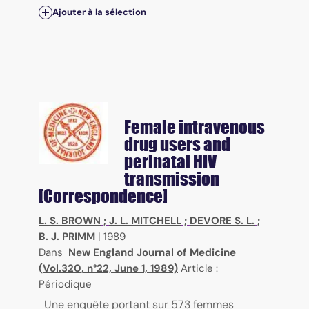
Ajouter à la sélection
Female intravenous
drug users and
perinatal HIV
transmission
[Correspondence]
L. S. BROWN
;
J. L. MITCHELL
;
DEVORE S. L.
;
B. J. PRIMM
|
1989
Dans
New England Journal of Medicine
(Vol.320, n°22, June 1, 1989)
Article :
Périodique
Une enquête portant sur 573 femmes