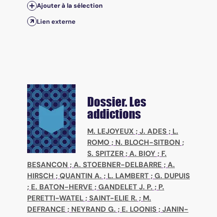
Ajouter à la sélection
Lien externe
Dossier. Les
addictions
M. LEJOYEUX
;
J. ADES
;
L.
ROMO
;
N. BLOCH-SITBON
;
S. SPITZER
;
A. BIOY
;
F.
BESANCON
;
A. STOEBNER-DELBARRE
;
A.
HIRSCH
;
QUANTIN A.
;
L. LAMBERT
;
G. DUPUIS
;
E. BATON-HERVE
;
GANDELET J. P.
;
P.
PERETTI-WATEL
;
SAINT-ELIE R.
;
M.
DEFRANCE
;
NEYRAND G.
;
E. LOONIS
;
JANIN-