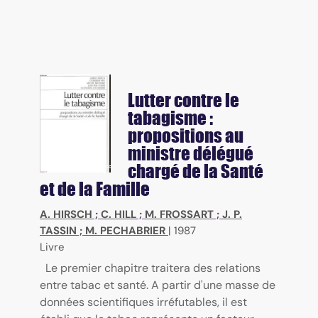
Lutter contre le
tabagisme :
propositions au
ministre délégué
chargé de la Santé
et de la Famille
A. HIRSCH
;
C. HILL
;
M. FROSSART
;
J. P.
TASSIN
;
M. PECHABRIER
|
1987
Livre
Le premier chapitre traitera des relations
entre tabac et santé. A partir d'une masse de
données scientifiques irréfutables, il est