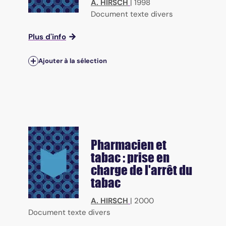
A. HIRSCH
|
1998
Document texte divers
Plus d'info
Ajouter à la sélection
Pharmacien et
tabac : prise en
charge de l'arrêt du
tabac
A. HIRSCH
|
2000
Document texte divers