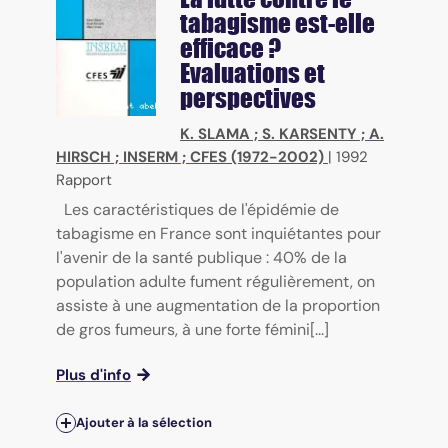
tabagisme est-elle
efficace ?
Evaluations et
perspectives
K. SLAMA
;
S. KARSENTY
;
A.
HIRSCH
;
INSERM
;
CFES (1972-2002)
|
1992
Rapport
Les caractéristiques de l'épidémie de
tabagisme en France sont inquiétantes pour
l'avenir de la santé publique : 40% de la
population adulte fument régulièrement, on
assiste à une augmentation de la proportion
de gros fumeurs, à une forte fémini[...]
Plus d'info
Ajouter à la sélection