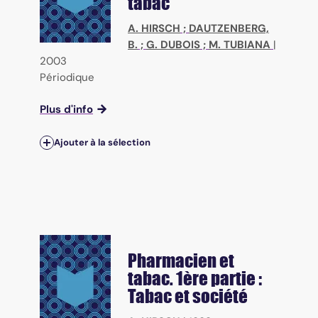
tabac
A. HIRSCH
;
DAUTZENBERG,
B.
;
G. DUBOIS
;
M. TUBIANA
|
2003
Périodique
Plus d'info
Ajouter à la sélection
Pharmacien et
tabac. 1ère partie :
Tabac et société