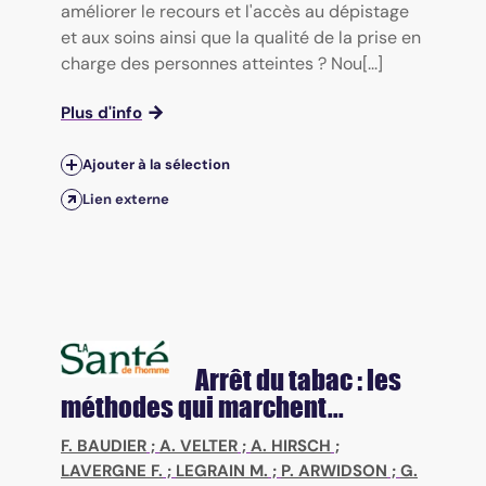
améliorer le recours et l'accès au dépistage
et aux soins ainsi que la qualité de la prise en
charge des personnes atteintes ? Nou[...]
Plus d'info
Ajouter à la sélection
Lien externe
Arrêt du tabac : les
méthodes qui marchent...
F. BAUDIER
;
A. VELTER
;
A. HIRSCH
;
LAVERGNE F.
;
LEGRAIN M.
;
P. ARWIDSON
;
G.