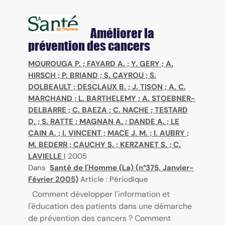
Améliorer la
prévention des cancers
MOUROUGA P.
;
FAYARD A.
;
Y. GERY
;
A.
HIRSCH
;
P. BRIAND
;
S. CAYROU
;
S.
DOLBEAULT
;
DESCLAUX B.
;
J. TISON
;
A. C.
MARCHAND
;
L. BARTHELEMY
;
A. STOEBNER-
DELBARRE
;
C. BAEZA
;
C. NACHE
;
TESTARD
D.
;
S. RATTE
;
MAGNAN A.
;
DANDE A.
;
LE
CAIN A.
;
I. VINCENT
;
MACE J. M.
;
I. AUBRY
;
M. BEDERR
;
CAUCHY S.
;
KERZANET S.
;
C.
LAVIELLE
|
2005
Dans
Santé de l'Homme (La) (n°375, Janvier-
Février 2005)
Article : Périodique
Comment développer l'information et
l'éducation des patients dans une démarche
de prévention des cancers ? Comment