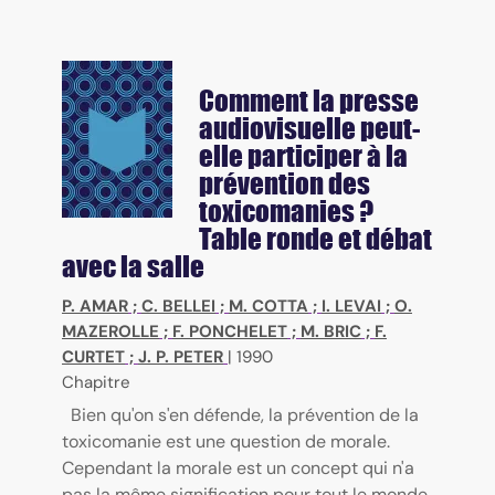
Comment la presse
audiovisuelle peut-
elle participer à la
prévention des
toxicomanies ?
Table ronde et débat
avec la salle
P. AMAR
;
C. BELLEI
;
M. COTTA
;
I. LEVAI
;
O.
MAZEROLLE
;
F. PONCHELET
;
M. BRIC
;
F.
CURTET
;
J. P. PETER
|
1990
Chapitre
Bien qu'on s'en défende, la prévention de la
toxicomanie est une question de morale.
Cependant la morale est un concept qui n'a
pas la même signification pour tout le monde.