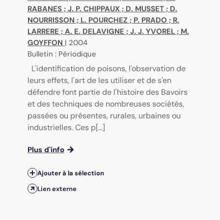
RABANES
;
J. P. CHIPPAUX
;
D. MUSSET
;
D.
NOURRISSON
;
L. POURCHEZ
;
P. PRADO
;
R.
LARRERE
;
A. E. DELAVIGNE
;
J. J. YVOREL
;
M.
GOYFFON
|
2004
Bulletin : Périodique
L'identification de poisons, l'observation de
leurs effets, l'art de les utiliser et de s'en
défendre font partie de l'histoire des Bavoirs
et des techniques de nombreuses sociétés,
passées ou présentes, rurales, urbaines ou
industrielles. Ces p[...]
Plus d'info
Ajouter à la sélection
Lien externe