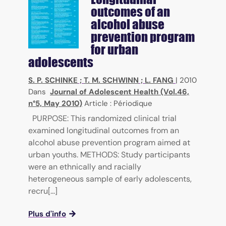
outcomes of an
alcohol abuse
prevention program
for urban
adolescents
S. P. SCHINKE
;
T. M. SCHWINN
;
L. FANG
|
2010
Dans
Journal of Adolescent Health (Vol.46,
n°5, May 2010)
Article : Périodique
PURPOSE: This randomized clinical trial
examined longitudinal outcomes from an
alcohol abuse prevention program aimed at
urban youths. METHODS: Study participants
were an ethnically and racially
heterogeneous sample of early adolescents,
recru[...]
Plus d'info