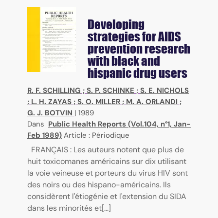
Developing
strategies for AIDS
prevention research
with black and
hispanic drug users
R. F. SCHILLING
;
S. P. SCHINKE
;
S. E. NICHOLS
;
L. H. ZAYAS
;
S. O. MILLER
;
M. A. ORLANDI
;
G. J. BOTVIN
|
1989
Dans
Public Health Reports (Vol.104, n°1, Jan-
Feb 1989)
Article : Périodique
FRANÇAIS : Les auteurs notent que plus de
huit toxicomanes américains sur dix utilisant
la voie veineuse et porteurs du virus HIV sont
des noirs ou des hispano-américains. Ils
considèrent l'étiogénie et l'extension du SIDA
dans les minorités et[...]