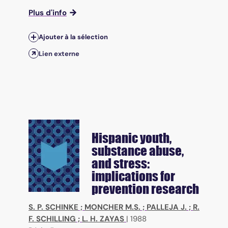
Plus d'info
Ajouter à la sélection
Lien externe
Hispanic youth,
substance abuse,
and stress:
implications for
prevention research
S. P. SCHINKE
;
MONCHER M.S.
;
PALLEJA J.
;
R.
F. SCHILLING
;
L. H. ZAYAS
|
1988