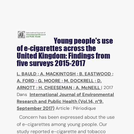
Young people's use
of e-cigarettes across the
United Kingdom: Findings from
five surveys 2015-2017
L. BAULD
;
A. MACKINTOSH
;
B. EASTWOOD
;
A. FORD
;
G. MOORE
;
M. DOCKRELL
;
D.
ARNOTT
;
H. CHEESEMAN
;
A. McNEILL
|
2017
Dans
International Journal of Environmental
Research and Public Health (Vol.14, n°9,
September 2017)
Article : Périodique
Concern has been expressed about the use
of e-cigarettes among young people. Our
study reported e-cigarette and tobacco