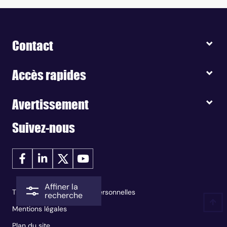
Contact
Accès rapides
Avertissement
Suivez-nous
Affiner la
Traitement des données personnelles
recherche
Mentions légales
Plan du site