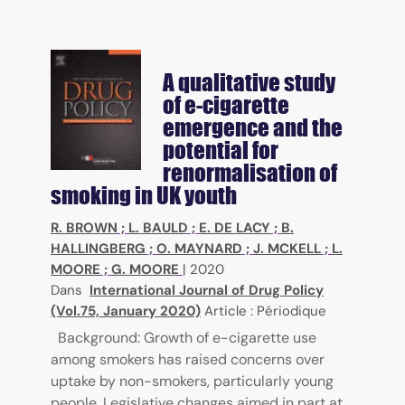
A qualitative study
of e-cigarette
emergence and the
potential for
renormalisation of
smoking in UK youth
R. BROWN
;
L. BAULD
;
E. DE LACY
;
B.
HALLINGBERG
;
O. MAYNARD
;
J. MCKELL
;
L.
MOORE
;
G. MOORE
|
2020
Dans
International Journal of Drug Policy
(Vol.75, January 2020)
Article : Périodique
Background: Growth of e-cigarette use
among smokers has raised concerns over
uptake by non-smokers, particularly young
people. Legislative changes aimed in part at