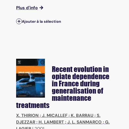
Plus d'info
Ajouter à la sélection
Recent evolution in
opiate dependence
in France during
generalisation of
maintenance
treatments
X. THIRION
;
J. MICALLEF
;
K. BARRAU
;
S.
DJEZZAR
;
H. LAMBERT
;
J. L. SANMARCO
;
G.
LAGIER
|
2001