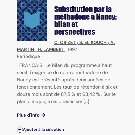
Substitution par la
méthadone à Nancy:
bilan et
perspectives
C. ORIZET
;
S. EL KOUCH
;
A.
MARTIN
;
H. LAMBERT
|
1997
Périodique
FRANÇAIS : Le bilan du programme à haut
seuil d'exigence du centre méthadone de
Nancy est présenté après deux années de
fonctionnement. Les taux de rétention à six et
douze mois sont de 87,5 % et 68,42 % . Sur le
plan clinique, trois phases son[...]
Plus d'info
Ajouter à la sélection