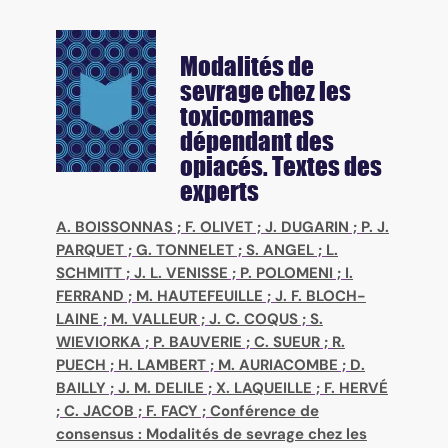
Modalités de
sevrage chez les
toxicomanes
dépendant des
opiacés. Textes des
experts
A. BOISSONNAS
;
F. OLIVET
;
J. DUGARIN
;
P. J.
PARQUET
;
G. TONNELET
;
S. ANGEL
;
L.
SCHMITT
;
J. L. VENISSE
;
P. POLOMENI
;
I.
FERRAND
;
M. HAUTEFEUILLE
;
J. F. BLOCH-
LAINE
;
M. VALLEUR
;
J. C. COQUS
;
S.
WIEVIORKA
;
P. BAUVERIE
;
C. SUEUR
;
R.
PUECH
;
H. LAMBERT
;
M. AURIACOMBE
;
D.
BAILLY
;
J. M. DELILE
;
X. LAQUEILLE
;
F. HERVÉ
;
C. JACOB
;
F. FACY
;
Conférence de
consensus : Modalités de sevrage chez les