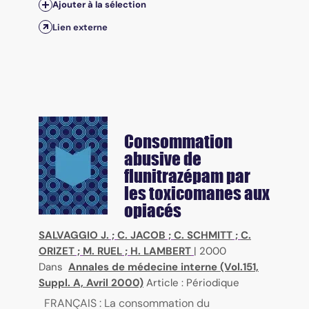
Ajouter à la sélection
Lien externe
Consommation
abusive de
flunitrazépam par
les toxicomanes aux
opiacés
SALVAGGIO J.
;
C. JACOB
;
C. SCHMITT
;
C.
ORIZET
;
M. RUEL
;
H. LAMBERT
|
2000
Dans
Annales de médecine interne (Vol.151,
Suppl. A, Avril 2000)
Article : Périodique
FRANÇAIS : La consommation du