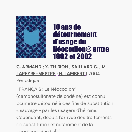
10 ans de
détournement
d'usage du
Néocodion® entre
1992 et 2002
C. ARMAND
;
X. THIRION
;
SAILLARD C.
;
M.
LAPEYRE-MESTRE
;
H. LAMBERT
|
2004
Périodique
FRANÇAIS : Le Néocodion®
(camphosulfonate de codéine) est connu
pour être détourné à des fins de substitution
« sauvage » par les usagers d'héroïne.
Cependant, depuis l'arrivée des traitements
de substitution et notamment de la
buprénorphine ha[...]