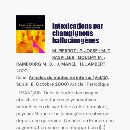
Intoxications par
champignons
hallucinogènes
M. PIERROT
;
P. JOSSE
;
M. F.
RASPILLER
;
GOULMY M.
;
RAMBOURG M. O.
;
J. MANEL
;
H. LAMBERT
|
2000
Dans
Annales de médecine interne (Vol.151,
Suppl. B, Octobre 2000)
Article : Périodique
FRANÇAIS : Dans le cadre des usages
abusifs de substances psychoactives
naturelles ou de synthèse à effet stimulant,
psychédélique et hallucinogène, on observe
depuis une quinzaine d'années en France, une
augmentation, sinon une réapparition d[...]