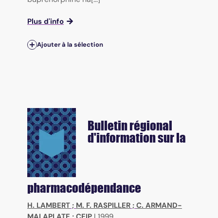
Plus d'info
Ajouter à la sélection
Bulletin régional
d'information sur la
pharmacodépendance
H. LAMBERT
;
M. F. RASPILLER
;
C. ARMAND-
MALAPLATE
;
CEIP
|
1999