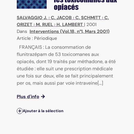
opiacés
SALVAGGIO J.
;
C. JACOB
;
C. SCHMITT
;
C.
ORIZET
;
M. RUEL
;
H. LAMBERT
|
2001
Dans
Interventions (Vol.18, n°1, Mars 2001)
Article : Périodique
FRANÇAIS : La consommation de
flunitrazépam de 53 toxicomanes aux
opiacés, dont 19 traités par méthadone, a été
étudiée : elle suit une prescription médicale
une fois sur deux, elle se fait principalement
per os, mais aussi par voie intraveine[...]
Plus d'info
Ajouter à la sélection