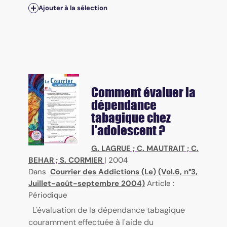
Ajouter à la sélection
Comment évaluer la
dépendance
tabagique chez
l'adolescent ?
G. LAGRUE
;
C. MAUTRAIT
;
C.
BEHAR
;
S. CORMIER
|
2004
Dans
Courrier des Addictions (Le) (Vol.6, n°3,
Juillet-août-septembre 2004)
Article :
Périodique
L'évaluation de la dépendance tabagique
couramment effectuée à l'aide du