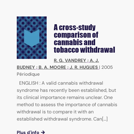
A cross-study
comparison of
cannabis and
tobacco withdrawal
R. G. VANDREY
;
A. J.
BUDNEY
;
B. A. MOORE
;
J. R. HUGUES
|
2005
Périodique
ENGLISH : A valid cannabis withdrawal
syndrome has recently been established, but
its clinical importance remains unclear. One
method to assess the importance of cannabis
withdrawal is to compare it with an
established withdrawal syndrome. Can[...]
Plus d'info