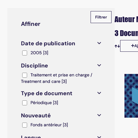
Auteur 
Affiner
3 Docum
Date de publication
A
Tris disp
2005
2005
[3]
Discipline
Traitement et prise en charge / Treatment and care
Traitement et prise en charge /
Treatment and care
[3]
Type de document
Périodique
Périodique
[3]
Nouveauté
Fonds antérieur
Fonds antérieur
[3]
Langue