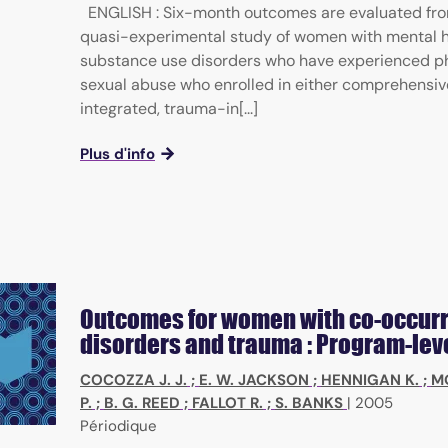
ENGLISH : Six-month outcomes are evaluated fro
quasi-experimental study of women with mental 
substance use disorders who have experienced ph
sexual abuse who enrolled in either comprehensiv
integrated, trauma-in[...]
Plus d'info
Outcomes for women with co-occur
disorders and trauma : Program-leve
COCOZZA J. J.
;
E. W. JACKSON
;
HENNIGAN K.
;
MO
P.
;
B. G. REED
;
FALLOT R.
;
S. BANKS
|
2005
Périodique