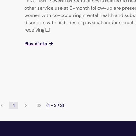
ENGLISH : Several aspects of costs related to he
other service use at 6-month follow-up are prese
women with co-occurring mental health and subs
disorders with histories of physical and/or sexual
receiving[...]
Plus d'info
1
(1 - 3 / 3)