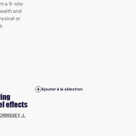
m a 9-site
health and
ysical or
e,
Ajouter à la sélection
ring
l effects
RRISSEY J.