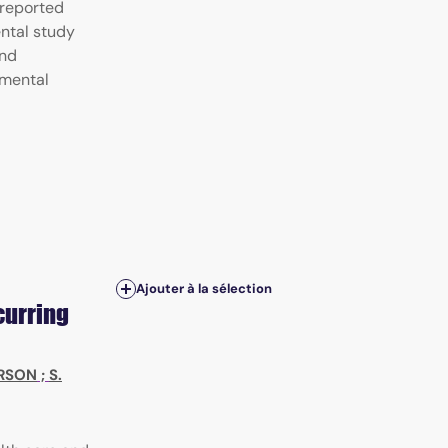
 reported
ntal study
and
 mental
Ajouter à la sélection
curring
ERSON
;
S.