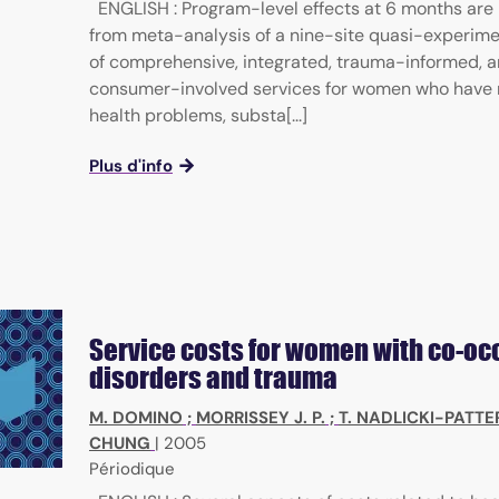
ENGLISH : Program-level effects at 6 months are
from meta-analysis of a nine-site quasi-experime
of comprehensive, integrated, trauma-informed, 
consumer-involved services for women who have
health problems, substa[...]
Plus d'info
Service costs for women with co-oc
disorders and trauma
M. DOMINO
;
MORRISSEY J. P.
;
T. NADLICKI-PATT
CHUNG
|
2005
Périodique