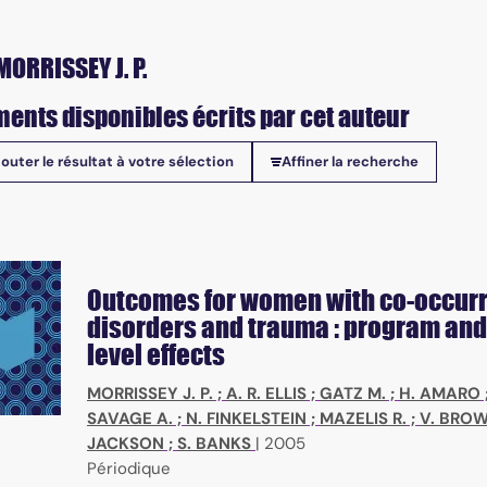
MORRISSEY J. P.
ents disponibles écrits par cet auteur
jouter le résultat à votre sélection
Affiner la recherche
onibles
Outcomes for women with co-occur
disorders and trauma : program and
level effects
MORRISSEY J. P.
;
A. R. ELLIS
;
GATZ M.
;
H. AMARO
SAVAGE A.
;
N. FINKELSTEIN
;
MAZELIS R.
;
V. BRO
JACKSON
;
S. BANKS
|
2005
Périodique