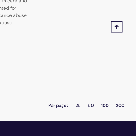
alth care and
nted for
tance abuse
 abuse
Par page :
25
50
100
200