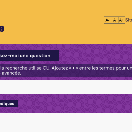
Si
Réduire le tex
Réinitialis
Agrandi
A-
A
A+
e
e
sez-moi une question
, la recherche utilise OU. Ajoutez « + » entre les termes pour 
e avancée.
odiques