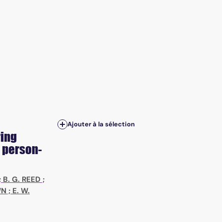
Ajouter à la sélection
ring
 person-
;
B. G. REED
;
WN
;
E. W.