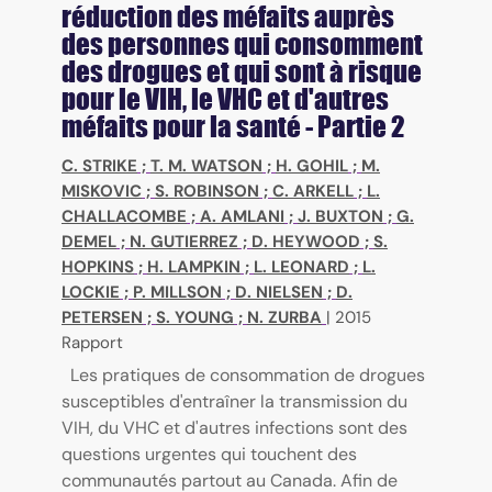
réduction des méfaits auprès
des personnes qui consomment
des drogues et qui sont à risque
pour le VIH, le VHC et d'autres
méfaits pour la santé - Partie 2
C. STRIKE
;
T. M. WATSON
;
H. GOHIL
;
M.
MISKOVIC
;
S. ROBINSON
;
C. ARKELL
;
L.
CHALLACOMBE
;
A. AMLANI
;
J. BUXTON
;
G.
DEMEL
;
N. GUTIERREZ
;
D. HEYWOOD
;
S.
HOPKINS
;
H. LAMPKIN
;
L. LEONARD
;
L.
LOCKIE
;
P. MILLSON
;
D. NIELSEN
;
D.
PETERSEN
;
S. YOUNG
;
N. ZURBA
|
2015
Rapport
Les pratiques de consommation de drogues
susceptibles d'entraîner la transmission du
VIH, du VHC et d'autres infections sont des
questions urgentes qui touchent des
communautés partout au Canada. Afin de