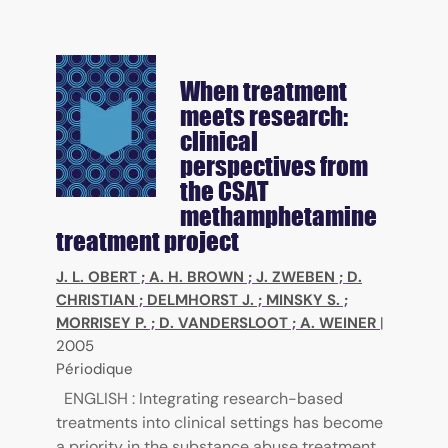
When treatment
meets research:
clinical
perspectives from
the CSAT
methamphetamine
treatment project
J. L. OBERT
;
A. H. BROWN
;
J. ZWEBEN
;
D.
CHRISTIAN
;
DELMHORST J.
;
MINSKY S.
;
MORRISEY P.
;
D. VANDERSLOOT
;
A. WEINER
|
2005
Périodique
ENGLISH : Integrating research-based
treatments into clinical settings has become
a priority in the substance abuse treatment