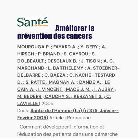
Améliorer la
prévention des cancers
MOUROUGA P.
;
FAYARD A.
;
Y. GERY
;
A.
HIRSCH
;
P. BRIAND
;
S. CAYROU
;
S.
DOLBEAULT
;
DESCLAUX B.
;
J. TISON
;
A. C.
MARCHAND
;
L. BARTHELEMY
;
A. STOEBNER-
DELBARRE
;
C. BAEZA
;
C. NACHE
;
TESTARD
D.
;
S. RATTE
;
MAGNAN A.
;
DANDE A.
;
LE
CAIN A.
;
I. VINCENT
;
MACE J. M.
;
I. AUBRY
;
M. BEDERR
;
CAUCHY S.
;
KERZANET S.
;
C.
LAVIELLE
|
2005
Dans
Santé de l'Homme (La) (n°375, Janvier-
Février 2005)
Article : Périodique
Comment développer l'information et
l'éducation des patients dans une démarche