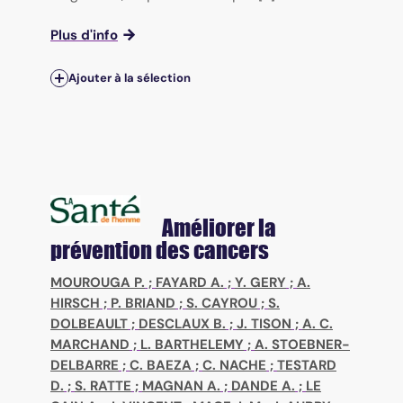
Plus d'info
Ajouter à la sélection
Améliorer la
prévention des cancers
MOUROUGA P.
;
FAYARD A.
;
Y. GERY
;
A.
HIRSCH
;
P. BRIAND
;
S. CAYROU
;
S.
DOLBEAULT
;
DESCLAUX B.
;
J. TISON
;
A. C.
MARCHAND
;
L. BARTHELEMY
;
A. STOEBNER-
DELBARRE
;
C. BAEZA
;
C. NACHE
;
TESTARD
D.
;
S. RATTE
;
MAGNAN A.
;
DANDE A.
;
LE