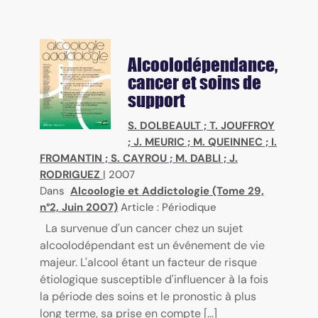
Alcoolodépendance,
cancer et soins de
support
S. DOLBEAULT
;
T. JOUFFROY
;
J. MEURIC
;
M. QUEINNEC
;
I.
FROMANTIN
;
S. CAYROU
;
M. DABLI
;
J.
RODRIGUEZ
|
2007
Dans
Alcoologie et Addictologie (Tome 29,
n°2, Juin 2007)
Article : Périodique
La survenue d'un cancer chez un sujet
alcoolodépendant est un événement de vie
majeur. L'alcool étant un facteur de risque
étiologique susceptible d'influencer à la fois
la période des soins et le pronostic à plus
long terme, sa prise en compte [...]