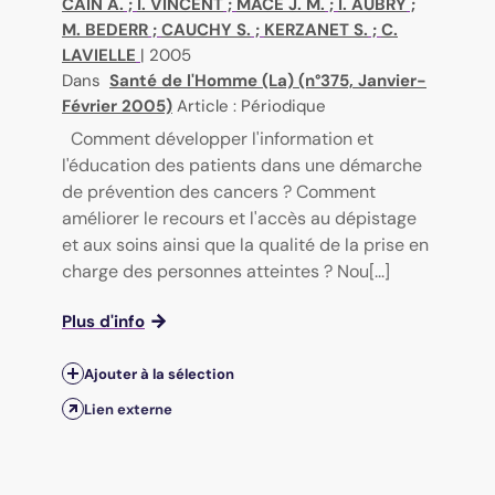
CAIN A.
;
I. VINCENT
;
MACE J. M.
;
I. AUBRY
;
M. BEDERR
;
CAUCHY S.
;
KERZANET S.
;
C.
LAVIELLE
|
2005
Dans
Santé de l'Homme (La) (n°375, Janvier-
Février 2005)
Article : Périodique
Comment développer l'information et
l'éducation des patients dans une démarche
de prévention des cancers ? Comment
améliorer le recours et l'accès au dépistage
et aux soins ainsi que la qualité de la prise en
charge des personnes atteintes ? Nou[...]
Plus d'info
Ajouter à la sélection
Lien externe