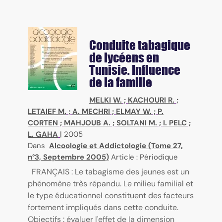
Conduite tabagique
de lycéens en
Tunisie. Influence
de la famille
MELKI W.
;
KACHOURI R.
;
LETAIEF M.
;
A. MECHRI
;
ELMAY W.
;
P.
CORTEN
;
MAHJOUB A.
;
SOLTANI M.
;
I. PELC
;
L. GAHA
|
2005
Dans
Alcoologie et Addictologie (Tome 27,
n°3, Septembre 2005)
Article : Périodique
FRANÇAIS : Le tabagisme des jeunes est un
phénomène très répandu. Le milieu familial et
le type éducationnel constituent des facteurs
fortement impliqués dans cette conduite.
Objectifs : évaluer l'effet de la dimension