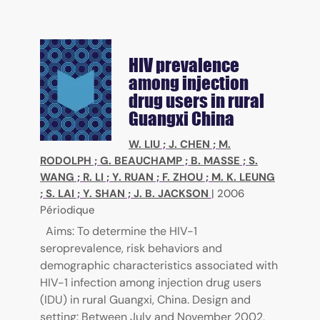
HIV prevalence
among injection
drug users in rural
Guangxi China
W. LIU
;
J. CHEN
;
M.
RODOLPH
;
G. BEAUCHAMP
;
B. MASSE
;
S.
WANG
;
R. LI
;
Y. RUAN
;
F. ZHOU
;
M. K. LEUNG
;
S. LAI
;
Y. SHAN
;
J. B. JACKSON
|
2006
Périodique
Aims: To determine the HIV-1
seroprevalence, risk behaviors and
demographic characteristics associated with
HIV-1 infection among injection drug users
(IDU) in rural Guangxi, China. Design and
setting: Between July and November 2002,