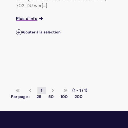
702 IDU wer[...]
Plus d'info
Ajouter à la sélection
1
(1 - 1 / 1)
Par page :
25
50
100
200