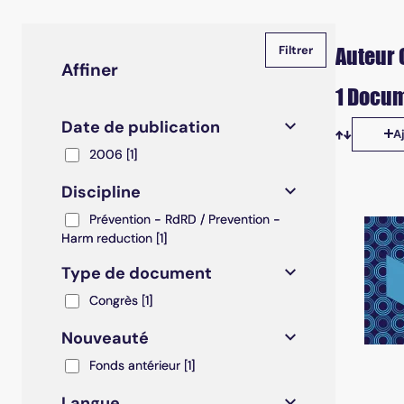
Auteur 
Affiner
1 Docum
Date de publication
A
Tris disp
2006
2006
[1]
Discipline
Prévention - RdRD / Prevention - Harm reduction
Prévention - RdRD / Prevention -
Harm reduction
[1]
Type de document
Congrès
Congrès
[1]
Nouveauté
Fonds antérieur
Fonds antérieur
[1]
Langue