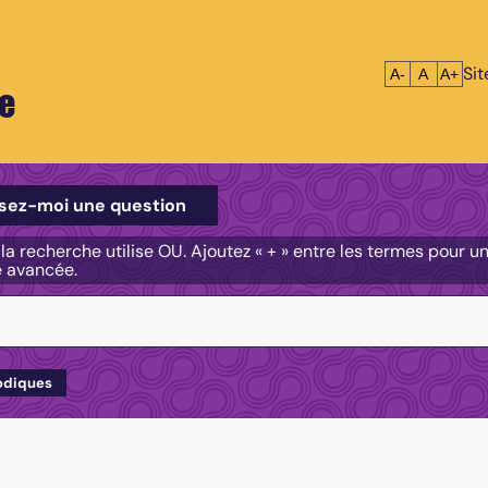
Si
Réduire le tex
Réinitialis
Agrandi
A-
A
A+
e
e
sez-moi une question
, la recherche utilise OU. Ajoutez « + » entre les termes pour 
e avancée.
odiques