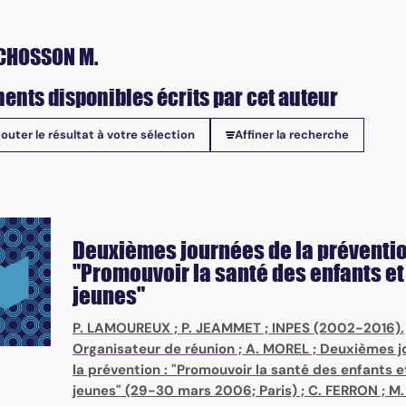
CHOSSON M.
ents disponibles écrits par cet auteur
jouter le résultat à votre sélection
Affiner la recherche
onibles
Deuxièmes journées de la préventio
"Promouvoir la santé des enfants et
jeunes"
P. LAMOUREUX
;
P. JEAMMET
;
INPES (2002-2016)
,
Organisateur de réunion ;
A. MOREL
;
Deuxièmes j
la prévention : "Promouvoir la santé des enfants e
jeunes" (29-30 mars 2006; Paris)
;
C. FERRON
;
M.