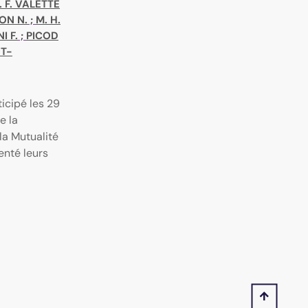
. F. VALETTE
ON N.
;
M. H.
I F.
;
PICOD
OT-
icipé les 29
e la
la Mutualité
enté leurs