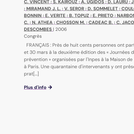
C. VINCENT
;
S. KAIROUZ
;
A. UGIDOS
;
D. LAURU
;
J
;
MIRAMAND J. L.
;
V. SEROR
;
D. SOMMELET
;
COUL
BONNIN
;
E. VERITE
;
B. TOPUZ
;
E. PRIETO
;
NARBON
C.
;
N. ATHEA
;
CHOSSON M.
;
CADEAC B.
;
C. JAC
DESCOMBES
|
2006
Congrès
FRANÇAIS : Près de huit cents personnes ont part
et 30 mars à la deuxième édition des « Journées d
prévention » organisées par l'Inpes à la Maison de 
à Paris. Une quarantaine d'intervenants y ont prés
prat[...]
Plus d'info