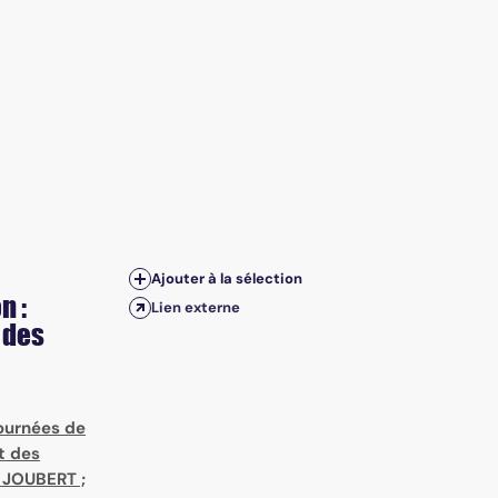
Ajouter à la sélection
n :
Lien externe
 des
ournées de
t des
 JOUBERT
;