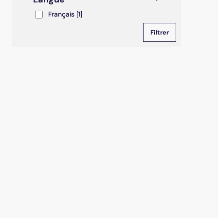
Français
Français
[1]