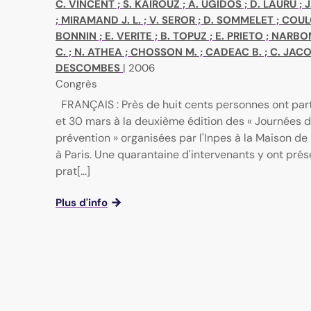
C. VINCENT
;
S. KAIROUZ
;
A. UGIDOS
;
D. LAURU
;
J
;
MIRAMAND J. L.
;
V. SEROR
;
D. SOMMELET
;
COUL
BONNIN
;
E. VERITE
;
B. TOPUZ
;
E. PRIETO
;
NARBON
C.
;
N. ATHEA
;
CHOSSON M.
;
CADEAC B.
;
C. JAC
DESCOMBES
|
2006
Congrès
FRANÇAIS : Près de huit cents personnes ont part
et 30 mars à la deuxième édition des « Journées d
prévention » organisées par l'Inpes à la Maison de 
à Paris. Une quarantaine d'intervenants y ont prés
prat[...]
Plus d'info