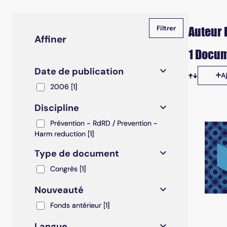
Auteur E
Affiner
1 Docum
Date de publication
A
Tris disp
2006
2006
[1]
Discipline
Prévention - RdRD / Prevention - Harm reduction
Prévention - RdRD / Prevention -
Harm reduction
[1]
Type de document
Congrès
Congrès
[1]
Nouveauté
Fonds antérieur
Fonds antérieur
[1]
Langue