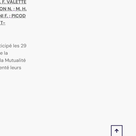
. F. VALETTE
ON N.
;
M. H.
I F.
;
PICOD
OT-
icipé les 29
e la
la Mutualité
enté leurs