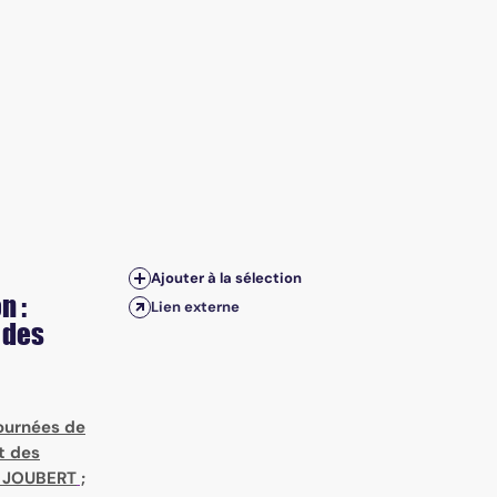
Ajouter à la sélection
n :
Lien externe
 des
ournées de
t des
 JOUBERT
;