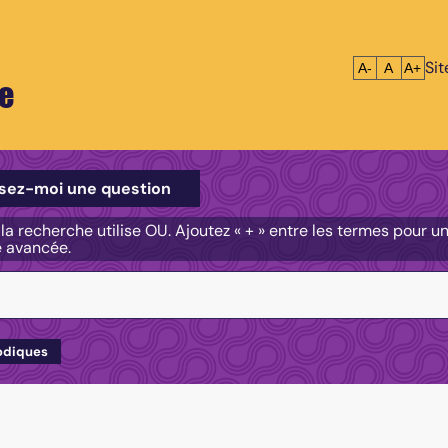
Si
Réduire le tex
Réinitialis
Agrandi
A-
A
A+
e
e
sez-moi une question
, la recherche utilise OU. Ajoutez « + » entre les termes pour 
e avancée.
odiques