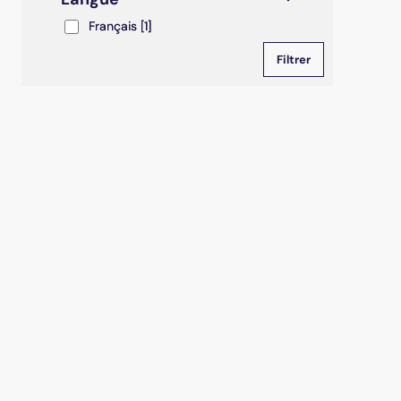
Français
Français
[1]