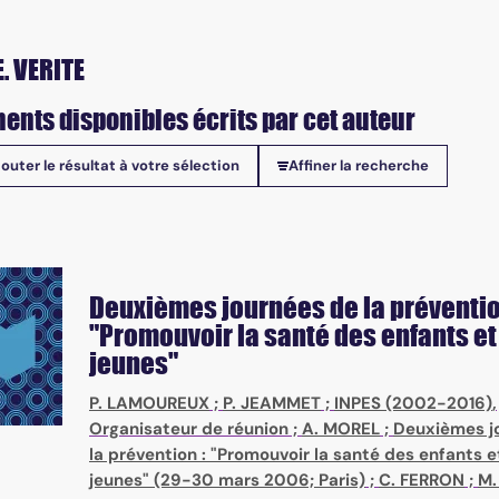
. VERITE
ents disponibles écrits par cet auteur
jouter le résultat à votre sélection
Affiner la recherche
onibles
Deuxièmes journées de la préventio
"Promouvoir la santé des enfants et
jeunes"
P. LAMOUREUX
;
P. JEAMMET
;
INPES (2002-2016)
,
Organisateur de réunion ;
A. MOREL
;
Deuxièmes j
la prévention : "Promouvoir la santé des enfants e
jeunes" (29-30 mars 2006; Paris)
;
C. FERRON
;
M.