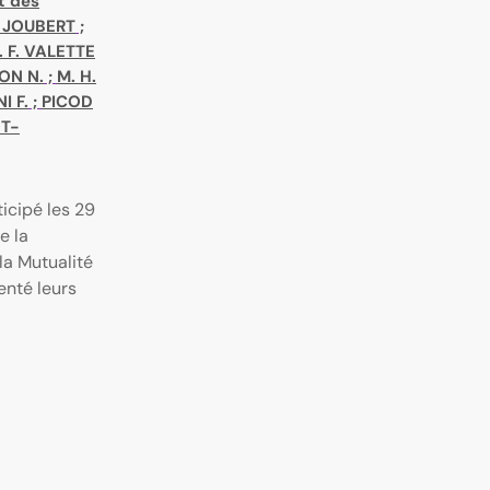
t des
 JOUBERT
;
. F. VALETTE
ON N.
;
M. H.
I F.
;
PICOD
OT-
icipé les 29
e la
la Mutualité
enté leurs