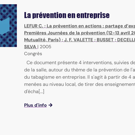
La prévention en entreprise
LEFUR C.
;
La prévention en actions : partage d’ex
Premières Journées de la prévention (12-13 avril 
Mutualité, Paris)
;
J. F. VALETTE
;
BUSSET
;
DECELLE
SILVA
|
2005
Congrès
Ce document présente 4 interventions, suivies d
de la salle, autour du thème de la prévention de l'
du tabagisme en entreprise. Il s'agit à partir de 4 
menées au niveau local, de tirer des enseignement
d'écha[...]
Plus d'info