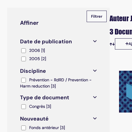
Auteur J
Affiner
3 Docum
Date de publication
A
Tris disp
2006
2006
[1]
2005
2005
[2]
Discipline
Prévention - RdRD / Prevention - Harm reduction
Prévention - RdRD / Prevention -
Harm reduction
[3]
Type de document
Congrès
Congrès
[3]
Nouveauté
Fonds antérieur
Fonds antérieur
[3]