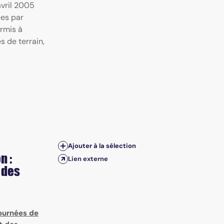
avril 2005
ées par
ermis à
s de terrain,
Ajouter à la sélection
n :
Lien externe
 des
ournées de