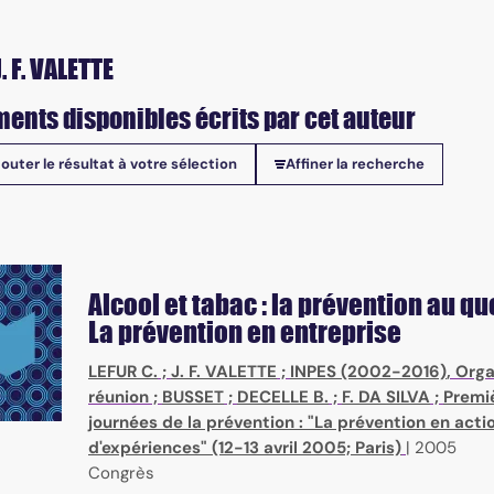
. F. VALETTE
ents disponibles écrits par cet auteur
jouter le résultat à votre sélection
Affiner la recherche
onibles
Alcool et tabac : la prévention au qu
La prévention en entreprise
LEFUR C.
;
J. F. VALETTE
;
INPES (2002-2016)
, Org
réunion ;
BUSSET
;
DECELLE B.
;
F. DA SILVA
;
Premi
journées de la prévention : "La prévention en acti
d'expériences" (12-13 avril 2005; Paris)
|
2005
Congrès