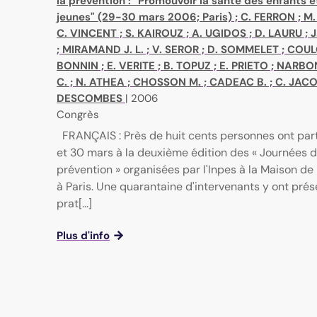
la prévention : "Promouvoir la santé des enfants e
jeunes" (29-30 mars 2006; Paris)
;
C. FERRON
;
M.
C. VINCENT
;
S. KAIROUZ
;
A. UGIDOS
;
D. LAURU
;
J
;
MIRAMAND J. L.
;
V. SEROR
;
D. SOMMELET
;
COUL
BONNIN
;
E. VERITE
;
B. TOPUZ
;
E. PRIETO
;
NARBON
C.
;
N. ATHEA
;
CHOSSON M.
;
CADEAC B.
;
C. JAC
DESCOMBES
|
2006
Congrès
FRANÇAIS : Près de huit cents personnes ont part
et 30 mars à la deuxième édition des « Journées d
prévention » organisées par l'Inpes à la Maison de 
à Paris. Une quarantaine d'intervenants y ont prés
prat[...]
Plus d'info