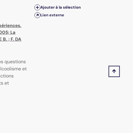
Ajouter à la sélection
Lien externe
périences.
2005; La
 B.
;
F. DA
es questions
alcoolisme et
actions
s et