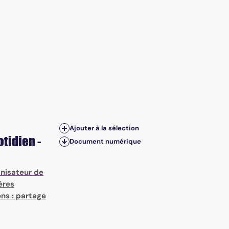
Ajouter à la sélection
otidien -
Document numérique
anisateur de
ères
ons : partage