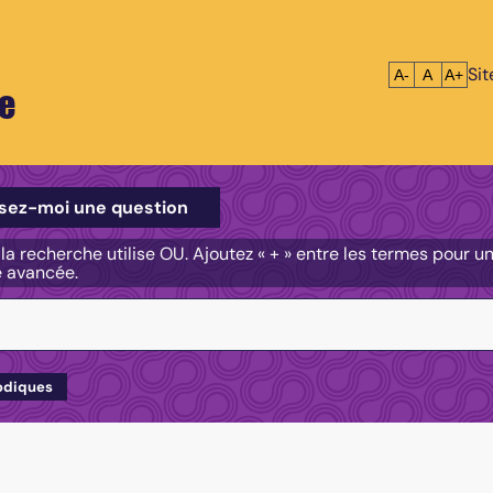
Si
Réduire le tex
Réinitialis
Agrandi
A-
A
A+
e
e
sez-moi une question
, la recherche utilise OU. Ajoutez « + » entre les termes pour 
e avancée.
odiques