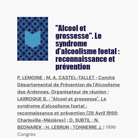
"Alcool et
grossesse". Le
syndrome
d'alcoolisme foetal :
reconnaissance et
prévention
P. LEMOINE
;
M. A. CASTEL-TALLET
;
Comité
Départemental de Prévention de l'Alcoolisme
dse Ardennes
, Organisateur de réunion ;
LARROQUE B.
;
"Alcool et grossesse". Le
syndrome d'alcoolisme foetal :
reconnaissance et prévention (29 Avril 1999;
Charleville-Mézières)
;
D. SUBTIL
;
N.
BEDNAREK
;
H. LEBRUN
;
TONNERRE J.
|
1999
Congrès