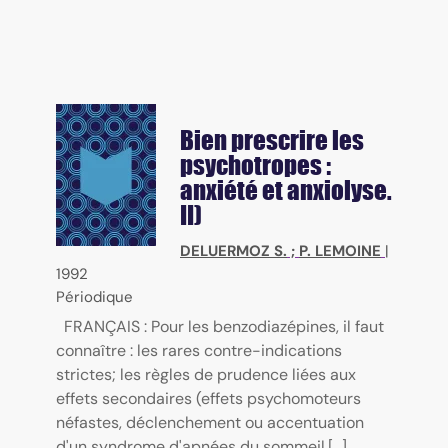
Bien prescrire les
psychotropes :
anxiété et anxiolyse.
II)
DELUERMOZ S.
;
P. LEMOINE
|
1992
Périodique
FRANÇAIS : Pour les benzodiazépines, il faut
connaître : les rares contre-indications
strictes; les règles de prudence liées aux
effets secondaires (effets psychomoteurs
néfastes, déclenchement ou accentuation
d'un syndrome d'apnées du sommeil,[...]