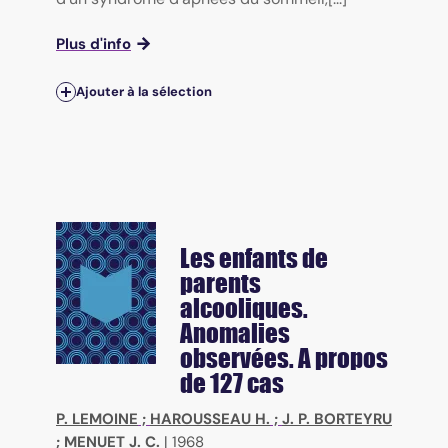
Plus d'info
Ajouter à la sélection
Les enfants de
parents
alcooliques.
Anomalies
observées. A propos
de 127 cas
P. LEMOINE
;
HAROUSSEAU H.
;
J. P. BORTEYRU
;
MENUET J. C.
|
1968