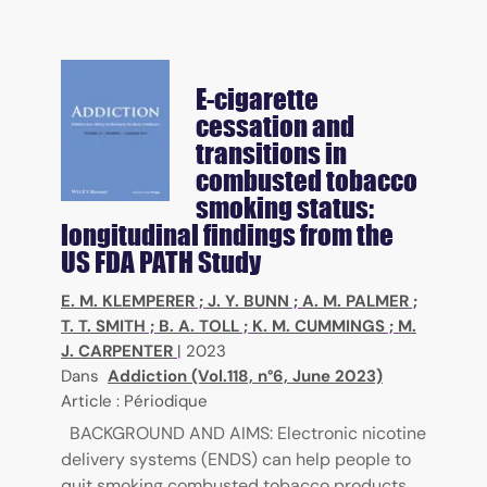
E-cigarette
cessation and
transitions in
combusted tobacco
smoking status:
longitudinal findings from the
US FDA PATH Study
E. M. KLEMPERER
;
J. Y. BUNN
;
A. M. PALMER
;
T. T. SMITH
;
B. A. TOLL
;
K. M. CUMMINGS
;
M.
J. CARPENTER
|
2023
Dans
Addiction (Vol.118, n°6, June 2023)
Article : Périodique
BACKGROUND AND AIMS: Electronic nicotine
delivery systems (ENDS) can help people to
quit smoking combusted tobacco products