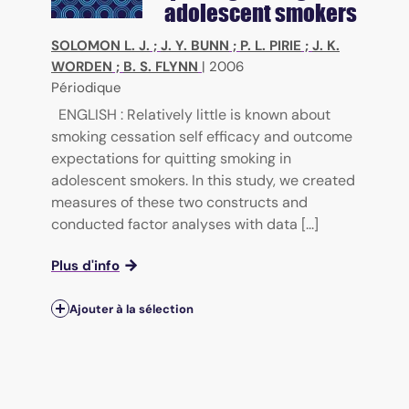
adolescent smokers
SOLOMON L. J.
;
J. Y. BUNN
;
P. L. PIRIE
;
J. K.
WORDEN
;
B. S. FLYNN
|
2006
Périodique
ENGLISH : Relatively little is known about
smoking cessation self efficacy and outcome
expectations for quitting smoking in
adolescent smokers. In this study, we created
measures of these two constructs and
conducted factor analyses with data [...]
Plus d'info
Ajouter à la sélection