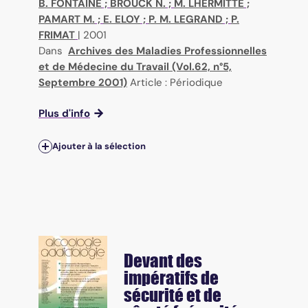
B. FONTAINE
;
BROUCK N.
;
M. LHERMITTE
;
PAMART M.
;
E. ELOY
;
P. M. LEGRAND
;
P.
FRIMAT
|
2001
Dans
Archives des Maladies Professionnelles
et de Médecine du Travail (Vol.62, n°5,
Septembre 2001)
Article : Périodique
Plus d'info
Ajouter à la sélection
Devant des
impératifs de
sécurité et de