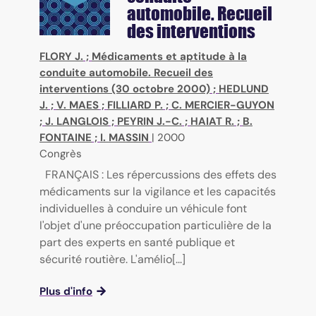
automobile. Recueil
des interventions
FLORY J.
;
Médicaments et aptitude à la
conduite automobile. Recueil des
interventions (30 octobre 2000)
;
HEDLUND
J.
;
V. MAES
;
FILLIARD P.
;
C. MERCIER-GUYON
;
J. LANGLOIS
;
PEYRIN J.-C.
;
HAIAT R.
;
B.
FONTAINE
;
I. MASSIN
|
2000
Congrès
FRANÇAIS : Les répercussions des effets des
médicaments sur la vigilance et les capacités
individuelles à conduire un véhicule font
l'objet d'une préoccupation particulière de la
part des experts en santé publique et
sécurité routière. L'amélio[...]
Plus d'info