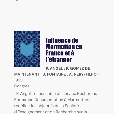
Influence de
Marmottan en
France et à
l'étranger
P. ANGEL
;
P. GOMEZ DE
MAINTENANT
;
B. FONTAINE
;
A. NERY-FILHO
|
1993
Congrès
P. Angel, responsable du service Recherche
Formation Documentation à Marmottan,
redéfinit les objectifs de la Société
d'Enseignement et de Recherche sur la