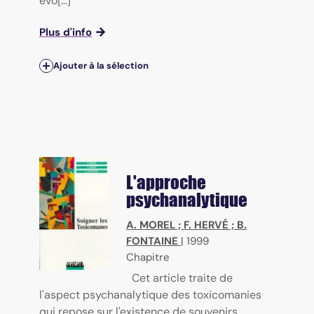
évo[...]
Plus d'info
Ajouter à la sélection
L'approche
psychanalytique
A. MOREL
;
F. HERVÉ
;
B.
FONTAINE
|
1999
Chapitre
Cet article traite de
l'aspect psychanalytique des toxicomanies
qui repose sur l'existence de souvenirs