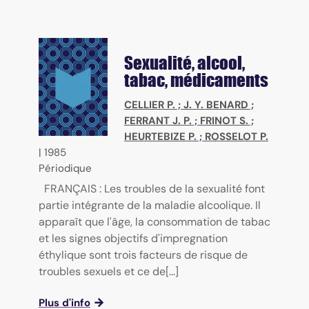
Sexualité, alcool,
tabac, médicaments
CELLIER P.
;
J. Y. BENARD
;
FERRANT J. P.
;
FRINOT S.
;
HEURTEBIZE P.
;
ROSSELOT P.
|
1985
Périodique
FRANÇAIS : Les troubles de la sexualité font
partie intégrante de la maladie alcoolique. Il
apparaît que l'âge, la consommation de tabac
et les signes objectifs d'impregnation
éthylique sont trois facteurs de risque de
troubles sexuels et ce de[...]
Plus d'info