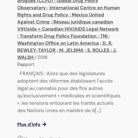
drogues (CCPD)
;
Global Drug Policy
Observatory
;
International Centre on Human
Rights and Drug Policy
;
Mexico United
Against Crime
;
Réseau juridique canadien
VIH/sida = Canadian HIV/AIDS Legal Network
;
Transform Drug Policy Foundation
;
TNI
;
Washington Office on Latin America
;
D. R.
BEWLEY-TAYLOR
;
M. JELSMA
;
S. ROLLES
;
J.
WALSH
|
2016
Rapport
FRANÇAIS : Alors que des législatures
adoptent des réformes établissant l'accès
légal au cannabis pour des fins autres
qu'exclusivement « médicales et scientifiques
», les tensions entourant les traités actuels
des Nations Unies en matière de d[...]
Plus d'info