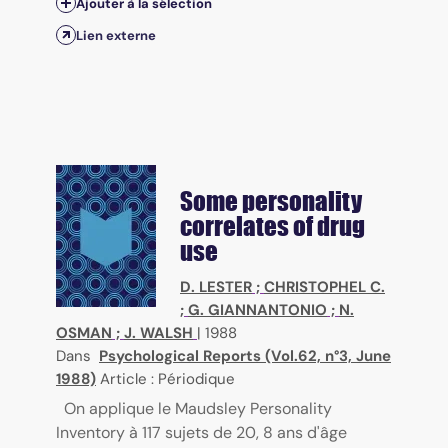
Ajouter à la sélection
Lien externe
Some personality
correlates of drug
use
D. LESTER
;
CHRISTOPHEL C.
;
G. GIANNANTONIO
;
N.
OSMAN
;
J. WALSH
|
1988
Dans
Psychological Reports (Vol.62, n°3, June
1988)
Article : Périodique
On applique le Maudsley Personality
Inventory à 117 sujets de 20, 8 ans d'âge