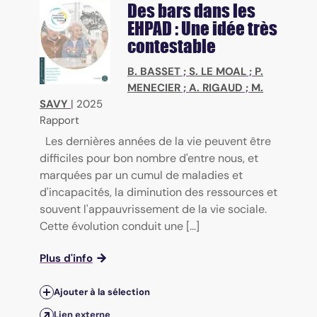
Des bars dans les
EHPAD : Une idée très
contestable
B. BASSET
;
S. LE MOAL
;
P.
MENECIER
;
A. RIGAUD
;
M.
SAVY
|
2025
Rapport
Les dernières années de la vie peuvent être
difficiles pour bon nombre d'entre nous, et
marquées par un cumul de maladies et
d'incapacités, la diminution des ressources et
souvent l'appauvrissement de la vie sociale.
Cette évolution conduit une [...]
Plus d'info
Ajouter à la sélection
Lien externe