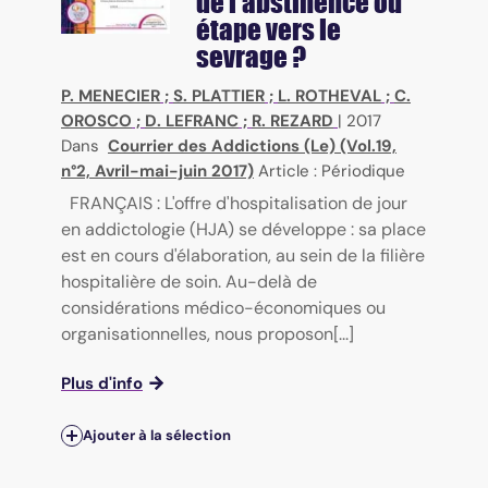
de l'abstinence ou
étape vers le
sevrage ?
P. MENECIER
;
S. PLATTIER
;
L. ROTHEVAL
;
C.
OROSCO
;
D. LEFRANC
;
R. REZARD
|
2017
Dans
Courrier des Addictions (Le) (Vol.19,
n°2, Avril-mai-juin 2017)
Article : Périodique
FRANÇAIS : L'offre d'hospitalisation de jour
en addictologie (HJA) se développe : sa place
est en cours d'élaboration, au sein de la filière
hospitalière de soin. Au-delà de
considérations médico-économiques ou
organisationnelles, nous proposon[...]
Plus d'info
Ajouter à la sélection