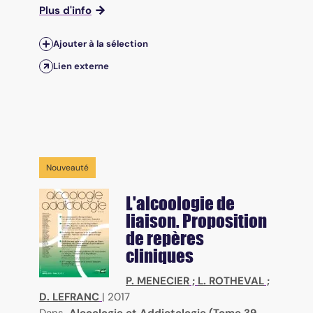
Plus d'info
Ajouter à la sélection
Lien externe
Nouveauté
L'alcoologie de
liaison. Proposition
de repères
cliniques
P. MENECIER
;
L. ROTHEVAL
;
D. LEFRANC
|
2017
Dans
Alcoologie et Addictologie (Tome 39,