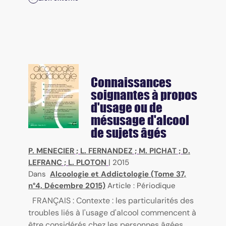
Connaissances
soignantes à propos
d'usage ou de
mésusage d'alcool
de sujets âgés
P. MENECIER
;
L. FERNANDEZ
;
M. PICHAT
;
D.
LEFRANC
;
L. PLOTON
|
2015
Dans
Alcoologie et Addictologie (Tome 37,
n°4, Décembre 2015)
Article : Périodique
FRANÇAIS : Contexte : les particularités des
troubles liés à l'usage d'alcool commencent à
être considérés chez les personnes âgées.