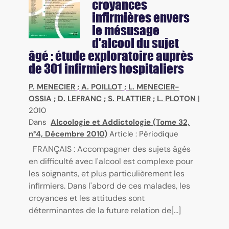
croyances
infirmières envers
le mésusage
d'alcool du sujet
âgé : étude exploratoire auprès
de 301 infirmiers hospitaliers
P. MENECIER
;
A. POILLOT
;
L. MENECIER-
OSSIA
;
D. LEFRANC
;
S. PLATTIER
;
L. PLOTON
|
2010
Dans
Alcoologie et Addictologie (Tome 32,
n°4, Décembre 2010)
Article : Périodique
FRANÇAIS : Accompagner des sujets âgés
en difficulté avec l'alcool est complexe pour
les soignants, et plus particulièrement les
infirmiers. Dans l'abord de ces malades, les
croyances et les attitudes sont
déterminantes de la future relation de[...]