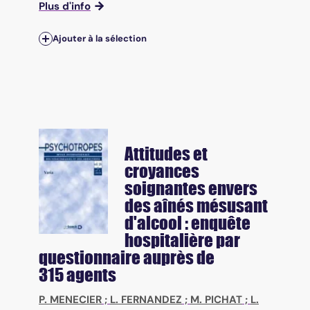
Plus d'info
Ajouter à la sélection
Attitudes et
croyances
soignantes envers
des aînés mésusant
d'alcool : enquête
hospitalière par
questionnaire auprès de
315 agents
P. MENECIER
;
L. FERNANDEZ
;
M. PICHAT
;
L.