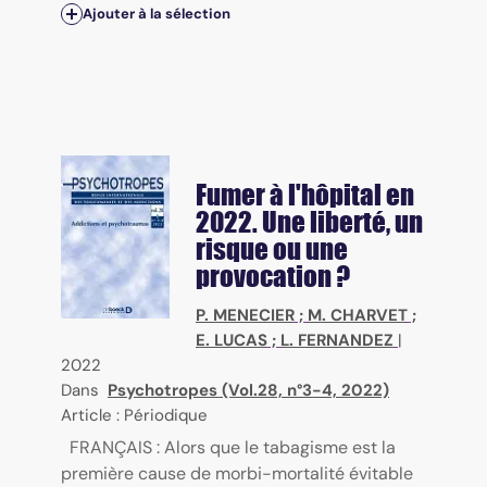
Ajouter à la sélection
Fumer à l'hôpital en
2022. Une liberté, un
risque ou une
provocation ?
P. MENECIER
;
M. CHARVET
;
E. LUCAS
;
L. FERNANDEZ
|
2022
Dans
Psychotropes (Vol.28, n°3-4, 2022)
Article : Périodique
FRANÇAIS : Alors que le tabagisme est la
première cause de morbi-mortalité évitable