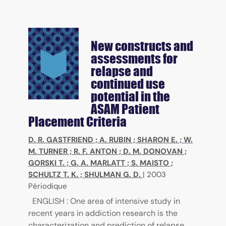
New constructs and
assessments for
relapse and
continued use
potential in the
ASAM Patient
Placement Criteria
D. R. GASTFRIEND
;
A. RUBIN
;
SHARON E.
;
W.
M. TURNER
;
R. F. ANTON
;
D. M. DONOVAN
;
GORSKI T.
;
G. A. MARLATT
;
S. MAISTO
;
SCHULTZ T. K.
;
SHULMAN G. D.
|
2003
Périodique
ENGLISH : One area of intensive study in
recent years in addiction research is the
characterization and prediction of relapse