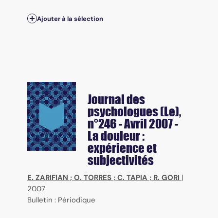
Ajouter à la sélection
Journal des
psychologues (Le)
,
n°246 - Avril 2007 -
La douleur :
expérience et
subjectivités
E. ZARIFIAN
;
O. TORRES
;
C. TAPIA
;
R. GORI
|
2007
Bulletin : Périodique