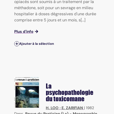
opiacés sont soumis à un traitement par la
méthadone, soit pour un sevrage en milieu
hospitalier à doses dégressives d'une durée
comprise entre 5 jours et un mois, s[...]
Plus d'info
Ajouter à la sélection
La
psychopathologie
du toxicomane
H. LOO
;
E. ZARIFIAN
|
1982
Dans
Revue du Praticien (La) - Monographie