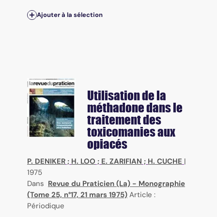
Ajouter à la sélection
Utilisation de la
méthadone dans le
traitement des
toxicomanies aux
opiacés
P. DENIKER
;
H. LOO
;
E. ZARIFIAN
;
H. CUCHE
|
1975
Dans
Revue du Praticien (La) - Monographie
(Tome 25, n°17, 21 mars 1975)
Article :
Périodique