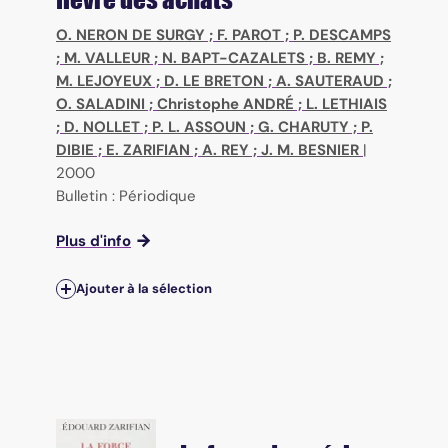
O. NERON DE SURGY
;
F. PAROT
;
P. DESCAMPS
;
M. VALLEUR
;
N. BAPT-CAZALETS
;
B. REMY
;
M. LEJOYEUX
;
D. LE BRETON
;
A. SAUTERAUD
;
O. SALADINI
;
Christophe ANDRÉ
;
L. LETHIAIS
;
D. NOLLET
;
P. L. ASSOUN
;
G. CHARUTY
;
P.
DIBIE
;
E. ZARIFIAN
;
A. REY
;
J. M. BESNIER
|
2000
Bulletin : Périodique
Plus d'info
Ajouter à la sélection