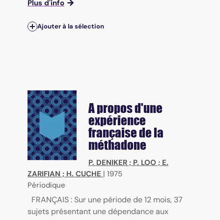
Plus d'info
Ajouter à la sélection
A propos d'une
expérience
française de la
méthadone
P. DENIKER
;
P. LOO
;
E.
ZARIFIAN
;
H. CUCHE
|
1975
Périodique
FRANÇAIS : Sur une période de 12 mois, 37
sujets présentant une dépendance aux